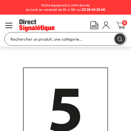
Notre équipe est à votre écoute
du lundi au vendredi de 8h à 18h au
03 28 40 28 40
0