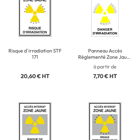
Risque d´irradiation STF
Panneau Accès
171
Réglementé Zone Jaune
Risque d´Irradiation -
à partir de
STF 3329S
20,60 € HT
7,70 € HT