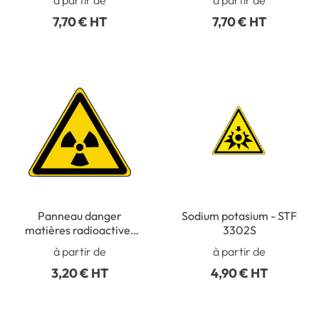
3321S
7,70 € HT
7,70 € HT
Panneau danger
Sodium potasium - STF
matières radioactives
3302S
ou radioionisantes ISO
à partir de
à partir de
7010 - W003
3,20 € HT
4,90 € HT