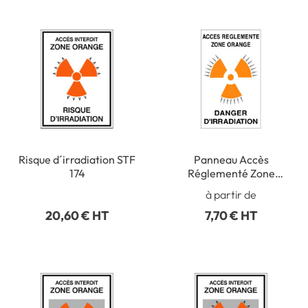
Risque d´irradiation STF
Panneau Accès
174
Réglementé Zone
Orange Danger d
à partir de
´Irradiation - STF 3332S
20,60 € HT
7,70 € HT