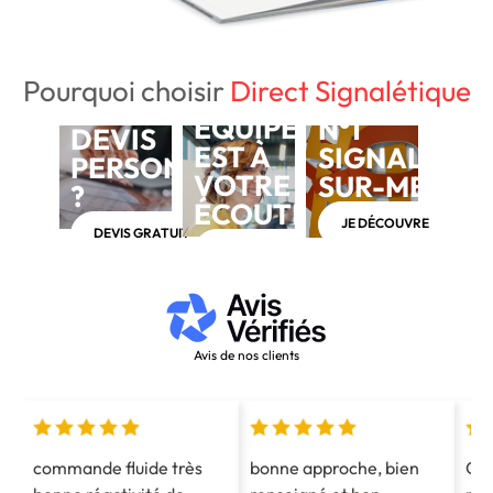
Pourquoi choisir
Direct Signalétique
NOTRE
BESOIN D'UN
ÉQUIPE
N°1
DEVIS
EST À
SIGNALÉTIQ
PERSONNALISÉ
VOTRE
SUR-MESUR
?
ÉCOUTE
JE DÉCOUVRE
DEVIS GRATUIT
APPELEZ-NOUS AU 03 28 40 28 40
Avis de nos clients
commande fluide très
bonne approche, bien
Co