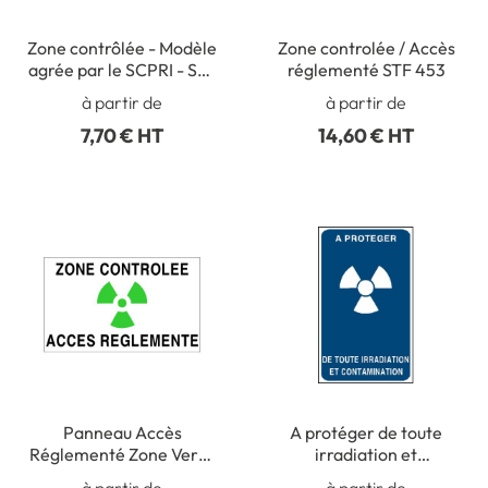
Zone contrôlée - Modèle
Zone controlée / Accès
agrée par le SCPRI - STF
réglementé STF 453
3320S
à partir de
à partir de
7,70 € HT
14,60 € HT
Panneau Accès
A protéger de toute
Réglementé Zone Verte
irradiation et
Contrôlée - STF 3335S
contamination - STF
à partir de
à partir de