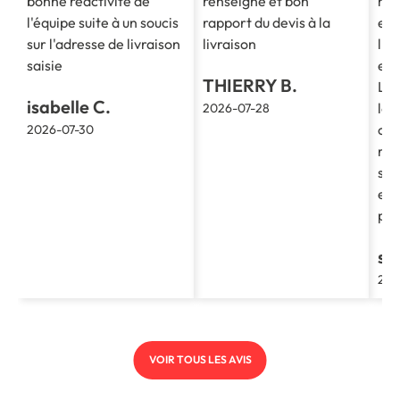
bonne réactivité de
renseigné et bon
mes
l'équipe suite à un soucis
rapport du devis à la
est
sur l'adresse de livraison
livraison
l'e
saisie
et 
THIERRY B.
La 
isabelle C.
le 
2026-07-28
cla
2026-07-30
re
soc
et 
pro
st
202
VOIR TOUS LES AVIS