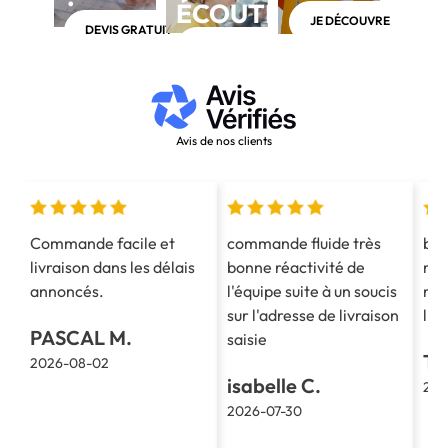
ÉCOUTE
JE DÉCOUVRE
DEVIS GRATUIT
APPELEZ-NOUS AU 03 28 40 28 40
Avis de nos clients
Commande facile et
commande fluide très
bon
livraison dans les délais
bonne réactivité de
ren
annoncés.
l'équipe suite à un soucis
rap
sur l'adresse de livraison
liv
PASCAL M.
saisie
TH
2026-08-02
isabelle C.
202
2026-07-30