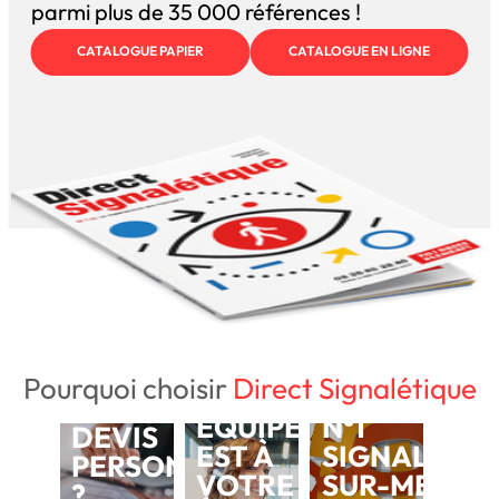
parmi plus de 35 000 références !
CATALOGUE PAPIER
CATALOGUE EN LIGNE
Pourquoi choisir
Direct Signalétique
NOTRE
BESOIN D'UN
ÉQUIPE
N°1
DEVIS
EST À
SIGNALÉTIQ
PERSONNALISÉ
VOTRE
SUR-MESUR
?