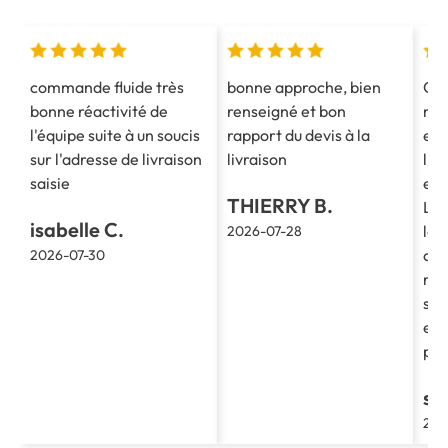
commande fluide très
bonne approche, bien
Co
bonne réactivité de
renseigné et bon
mes
l'équipe suite à un soucis
rapport du devis à la
est
sur l'adresse de livraison
livraison
l'e
saisie
et 
THIERRY B.
La 
isabelle C.
le 
2026-07-28
cla
2026-07-30
re
soc
et 
pro
st
202