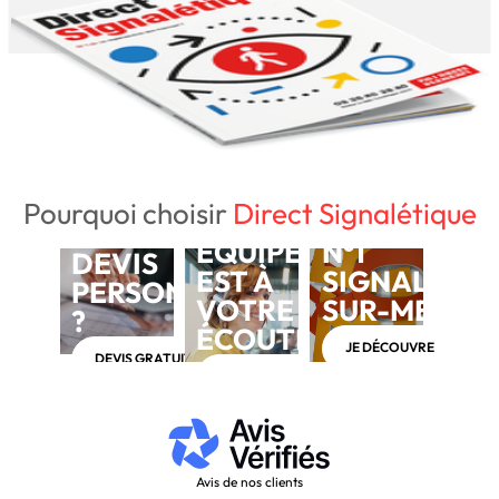
Pourquoi choisir
Direct Signalétique
NOTRE
BESOIN D'UN
ÉQUIPE
N°1
DEVIS
EST À
SIGNALÉTIQ
PERSONNALISÉ
VOTRE
SUR-MESUR
?
ÉCOUTE
JE DÉCOUVRE
DEVIS GRATUIT
APPELEZ-NOUS AU 03 28 40 28 40
Avis de nos clients