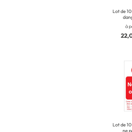
Lot de 10
dang
conda
à p
étiquett
22,
être
Lot de 10
ne p