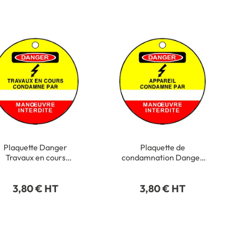
Plaquette Danger
Plaquette de
Travaux en cours
condamnation Danger
condamné par - Ø 75
Appareil condamné par
mm - PVC 1 mm - STF
- Ø 75 mm - PVC 1 mm -
3,80 € HT
3,80 € HT
2606S
STF 2608S