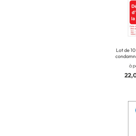
Lot de 10
condamna
d´ouvr
à p
22,