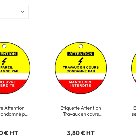
te Attention
Etiquette Attention
E
 condamné par
Travaux en cours
s
 - PVC 1 mm -
condamné par - Ø 75
Ø
F 2603S
mm - PVC 1 mm - STF
0 € HT
3,80 € HT
2601S