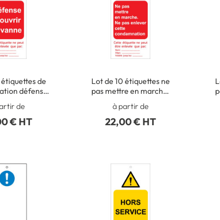
 étiquettes de
Lot de 10 étiquettes ne
L
tion défense
pas mettre en marche.
p
ir la vanne
ne pas enlever cette
artir de
à partir de
condamnation
00 € HT
22,00 € HT