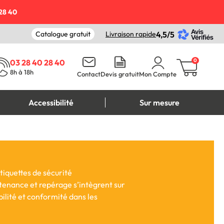
28 40
Catalogue gratuit
Livraison rapide
4,5/5
0
03 28 40 28 40
8h à 18h
Contact
Devis gratuit
Mon Compte
Accessibilité
Sur mesure
tiquettes de sécurité
ntenance et repérage s’intègrent sur
ilité et conformité dans les