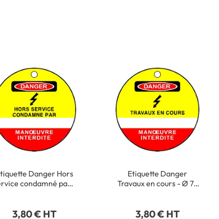
tiquette Danger Hors
Etiquette Danger
ervice condamné par -
Travaux en cours - Ø 75
 75 mm - PVC 1 mm -
mm - PVC 1 mm - STF
STF 2609S
2607S
3,80 € HT
3,80 € HT