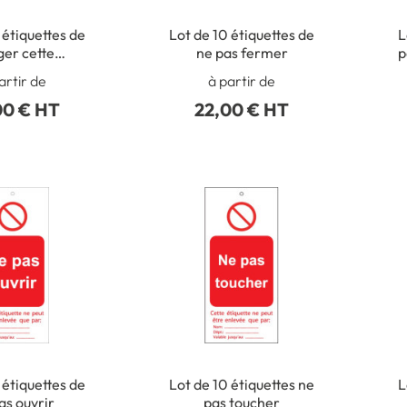
 étiquettes de
Lot de 10 étiquettes de
L
er cette
ne pas fermer
p
mnation et
artir de
à partir de
e ne peuvent
00 € HT
22,00 € HT
 enlevées
 étiquettes de
Lot de 10 étiquettes ne
L
as ouvrir
pas toucher