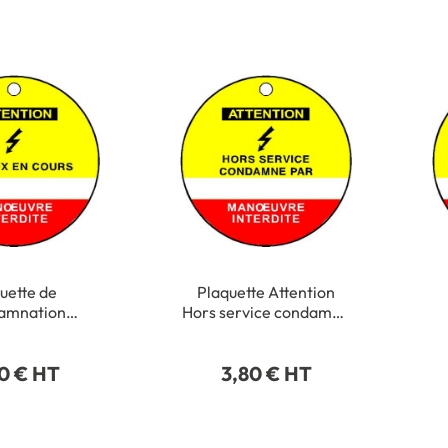
uette de
Plaquette Attention
amnation
Hors service condamné
n Travaux en
par - Ø 75 mm - PVC 1
 75 mm - PVC 1
mm - STF 2604S
0 € HT
3,80 € HT
 - STF 2602S