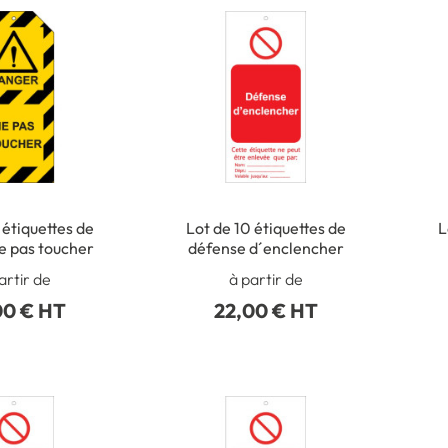
 étiquettes de
Lot de 10 étiquettes de
L
e pas toucher
défense d´enclencher
´
artir de
à partir de
´
00 € HT
22,00 € HT