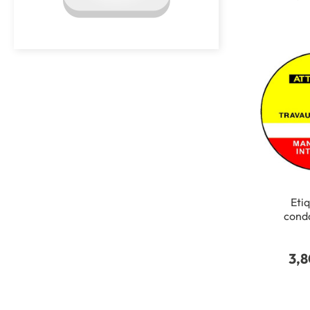
Etiq
cond
Attentio
cours - Ø
3,8
mm