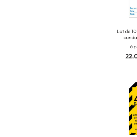
Lot de 10
conda
co
à p
22,