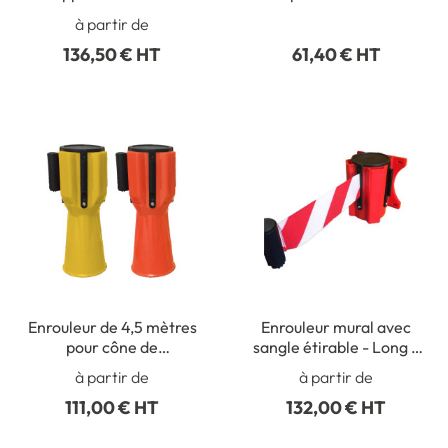
pour cône de chantier
signalisation Couleur
à partir de
Jaune avec sangle
136,50 € HT
61,40 € HT
jaune/noir
Enrouleur de 4,5 mètres
Enrouleur mural avec
pour cône de
sangle étirable - Long 5
signalisation
mètres
à partir de
à partir de
111,00 € HT
132,00 € HT