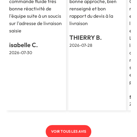
commande fluide très
bonne approche, bien
Co
bonne réactivité de
renseigné et bon
mes
l'équipe suite à un soucis
rapport du devis à la
est
sur l'adresse de livraison
livraison
l'e
saisie
et 
THIERRY B.
La 
isabelle C.
le 
2026-07-28
cla
2026-07-30
re
soc
et 
pro
st
202
VOIR TOUS LES AVIS