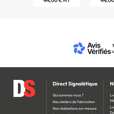
44,00 € HT
44,00
4
Direct Signalétique
N
Qui sommes-nous ?
Li
Mé
Nos ateliers de fabrication
Li
Nos réalisations sur-mesure
D