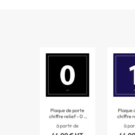
Plaque de porte
Plaque 
chiffre relief - 0 -
chiffre re
120 x 120 mm
120 x 
à partir de
à par