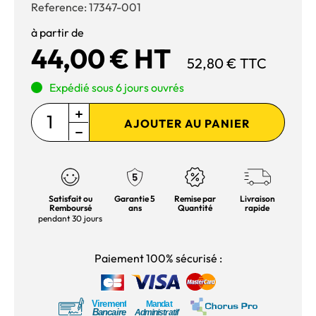
Reference:
17347-001
à partir de
44,00 € HT
52,80 € TTC
Expédié sous 6 jours ouvrés
AJOUTER AU PANIER
Satisfait ou
Garantie 5
Remise par
Livraison
Remboursé
ans
Quantité
rapide
pendant 30 jours
Paiement 100% sécurisé :