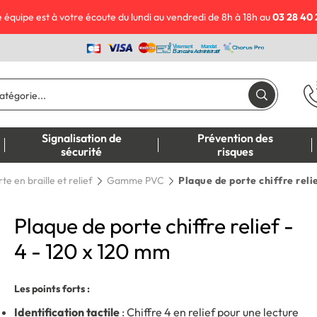
 équipe est à votre écoute du lundi au vendredi de 8h à 18h au
03 28 40 
Signalisation de
Prévention des
sécurité
risques
te en braille et relief
Gamme PVC
Plaque de porte chiffre reli
Plaque de porte chiffre relief -
4 - 120 x 120 mm
Les points forts :
Identification tactile
: Chiffre 4 en relief pour une lecture