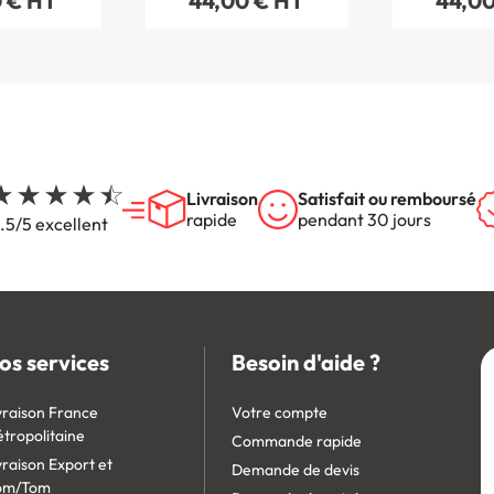
 € HT
44,00 € HT
44,00
Livraison
Satisfait ou remboursé
rapide
pendant 30 jours
.5/5 excellent
os services
Besoin d'aide ?
vraison France
Votre compte
tropolitaine
Commande rapide
vraison Export et
Demande de devis
om/Tom