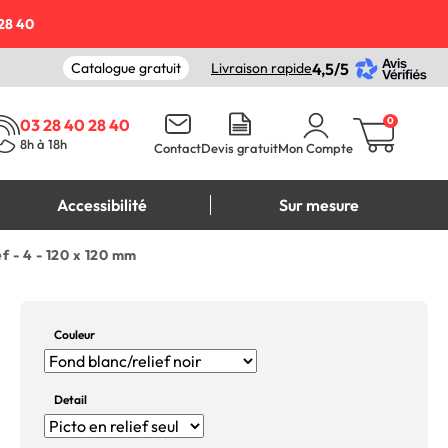
28 40
Catalogue gratuit
Livraison rapide
4,5/5
0
03 28 40 28 40
8h à 18h
Contact
Devis gratuit
Mon Compte
Accessibilité
Sur mesure
ef - 4 - 120 x 120 mm
Couleur
Detail