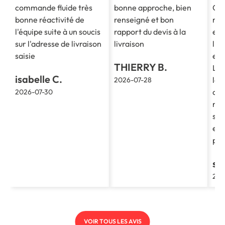
commande fluide très
bonne approche, bien
Co
bonne réactivité de
renseigné et bon
mes
l'équipe suite à un soucis
rapport du devis à la
est
sur l'adresse de livraison
livraison
l'e
saisie
et 
THIERRY B.
La 
isabelle C.
le 
2026-07-28
cla
2026-07-30
re
soc
et 
pro
st
202
VOIR TOUS LES AVIS