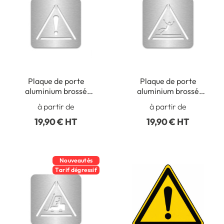
Plaque de porte
Plaque de porte
aluminium brossé
aluminium brossé
évidée Panneau Danger
évidée danger surface
à partir de
à partir de
- W001
glissante - W011
19,90 € HT
19,90 € HT
Nouveautés
Tarif dégressif