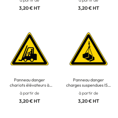
3,20 € HT
3,20 € HT
Panneau danger
Panneau danger
chariots élévateurs à
charges suspendues ISO
fourche et autres
7010 - W015
à partir de
à partir de
vehicules industriels ISO
3,20 € HT
3,20 € HT
7010 - W014