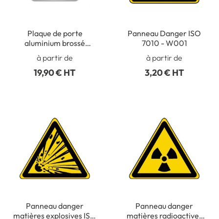
Plaque de porte
Panneau Danger ISO
aluminium brossé
7010 - W001
évidée danger chariots
à partir de
à partir de
élévateurs à fourche -
19,90 € HT
3,20 € HT
W014
Panneau danger
Panneau danger
matières explosives ISO
matières radioactives