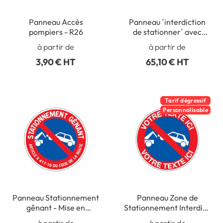
Panneau Accès
Panneau ´interdiction
pompiers - R26
de stationner´ avec
texte personnalisé
à partir de
à partir de
3,90 € HT
65,10 € HT
Tarif dégressif
Personnalisable
Panneau Stationnement
Panneau Zone de
gênant - Mise en
Stationnement Interdit -
fourrière
Texte perso
à partir de
à partir de