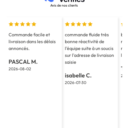
Avis de nos clients
Commande facile et
commande fluide très
bon
livraison dans les délais
bonne réactivité de
ren
annoncés.
l'équipe suite à un soucis
rap
sur l'adresse de livraison
liv
PASCAL M.
saisie
TH
2026-08-02
isabelle C.
202
2026-07-30