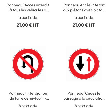
Panneau ´Accès interdit
Panneau Accès interdit
à tous les véhicules à
aux piétons avec picto -
moteur´ - R8
R9
à partir de
à partir de
21,00 € HT
21,00 € HT
Panneau ´Interdiction
Panneau ´Cédez le
de faire demi-tour´ -
passage à la circulation
R10
venant en sens inverse´
à partir de
à partir de
- R16