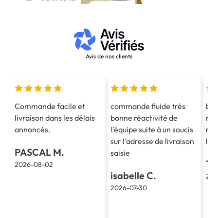
DEVIS GRATUIT
APPELEZ-NOUS AU 03 28 40 28 40
Avis de nos clients
Commande facile et
commande fluide très
bon
livraison dans les délais
bonne réactivité de
ren
annoncés.
l'équipe suite à un soucis
rap
sur l'adresse de livraison
liv
PASCAL M.
saisie
TH
2026-08-02
isabelle C.
202
2026-07-30