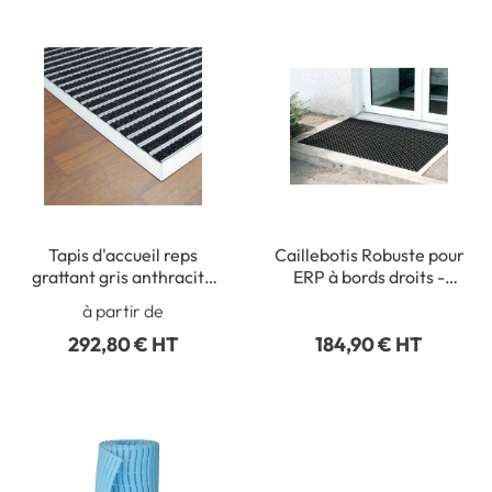
Tapis d'accueil reps
Caillebotis Robuste pour
grattant gris anthracite
ERP à bords droits -
avec réglettes - Trafic
1000 x 1500 mm - Ep 22
à partir de
intensif
mm
292,80 € HT
184,90 € HT