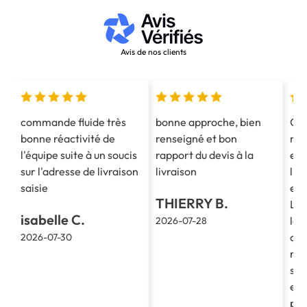
Avis de nos clients
commande fluide très
bonne approche, bien
Co
bonne réactivité de
renseigné et bon
mes
l'équipe suite à un soucis
rapport du devis à la
est
sur l'adresse de livraison
livraison
l'e
saisie
et 
THIERRY B.
La 
isabelle C.
le 
2026-07-28
cla
2026-07-30
re
soc
et 
pro