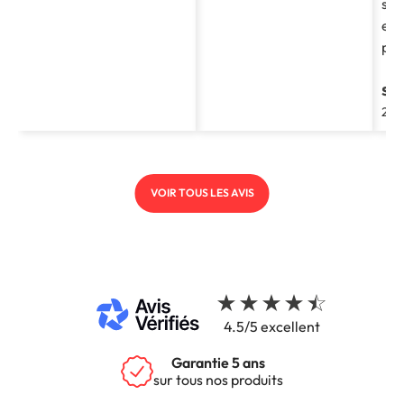
soc
et 
pro
st
202
VOIR TOUS LES AVIS
4.5/5 excellent
Garantie 5 ans
sur tous nos produits