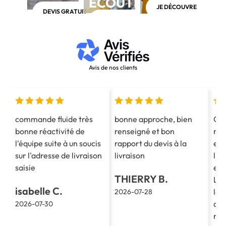
ÉCOUTE
JE DÉCOUVRE
DEVIS GRATUIT
APPELEZ-NOUS AU 03 28 40 28 40
Avis de nos clients
commande fluide très
bonne approche, bien
Co
bonne réactivité de
renseigné et bon
mes
l'équipe suite à un soucis
rapport du devis à la
est
sur l'adresse de livraison
livraison
l'e
saisie
et 
THIERRY B.
La 
isabelle C.
le 
2026-07-28
cla
2026-07-30
re