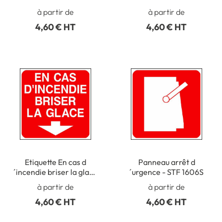
F005
´incendie ISO 7010 -
à partir de
à partir de
F006
4,60 € HT
4,60 € HT
Etiquette En cas d
Panneau arrêt d
´incendie briser la glace
´urgence - STF 1606S
- STF 1605S
à partir de
à partir de
4,60 € HT
4,60 € HT