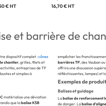
50 € HT
16,70 € HT
ise et barrière de chan
re dispositif complet :
cônes
empêcher les franchissements
de chantier
, grilles, filets et
barrières TP
, des Vauban ou 
ectivités, entreprises de TP
offrira une dissuasion supérie
obustes et simples à
réfléchissantes, lampes) et la
Exemples de produi
Balises et guidage
5C
matérialise une déviation
La
balise de renforcement 
tandis que la
balise K5B
de danger. La
balise d’alig