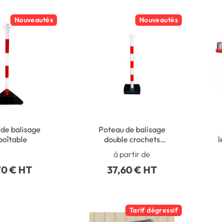
Nouveautés
Nouveautés
de balisage
Poteau de balisage
oîtable
double crochets
l
intermédiaires
à partir de
70 € HT
37,60 € HT
Tarif dégressif