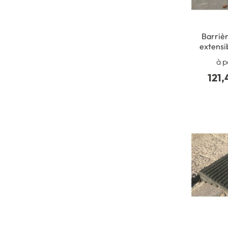
Barrièr
extensib
d'homme -
à p
x 
121,