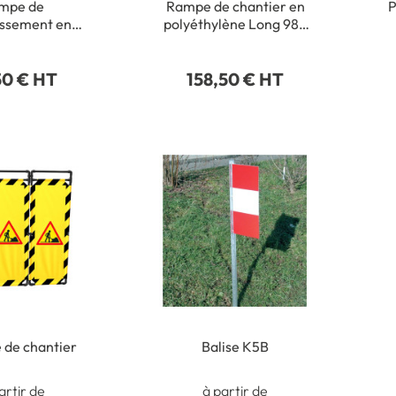
mpe de
Rampe de chantier en
P
issement en
polyéthylène Long 985
uc - Long 300
x Larg 1200 mm
1
rg 500 mm
50 € HT
158,50 € HT
 de chantier
Balise K5B
artir de
à partir de