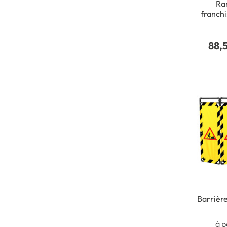
Ra
franch
caoutcho
x La
88,
Barrière
à p