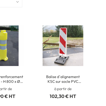
 renforcement
Balise d´alignement
 - H 800 x Ø
K5C sur socle PVC
00 mm
recyclé
artir de
à partir de
90 € HT
102,30 € HT