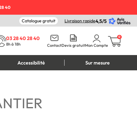
28 40
Catalogue gratuit
Livraison rapide
4,5/5
0
03 28 40 28 40
8h à 18h
Contact
Devis gratuit
Mon Compte
Accessibilité
Sur mesure
ANTIER