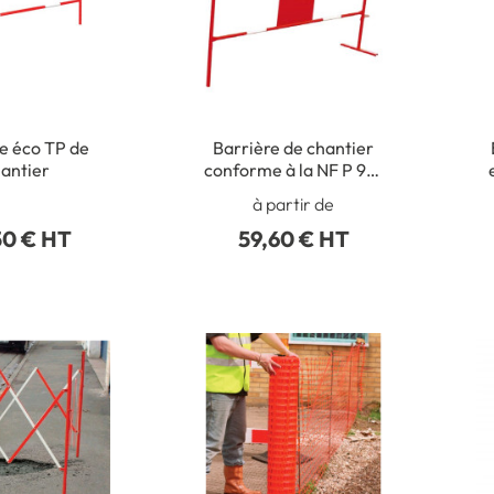
e éco TP de
Barrière de chantier
antier
conforme à la NF P 98-
470 - L 1.5 m
à partir de
50 € HT
59,60 € HT