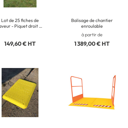
Lot de 25 fiches de
Balisage de chantier
aveur - Piquet droit de
enroulable
H 1000 mm - Ø 14 mm
à partir de
149,60 € HT
1 389,00 € HT