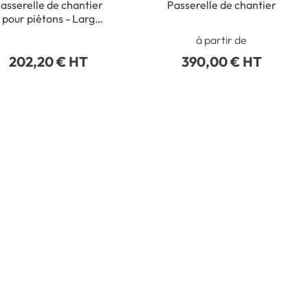
asserelle de chantier
Passerelle de chantier
pour piétons - Larg
200 x long 800 x Haut
à partir de
40 mm
202,20 € HT
390,00 € HT