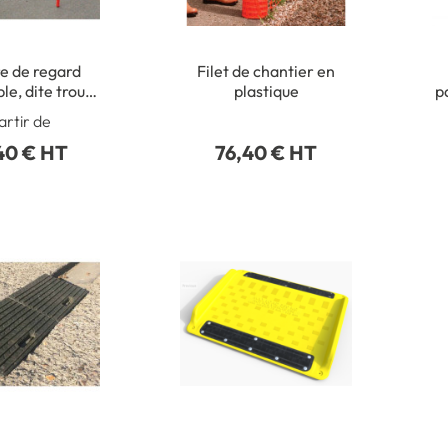
e de regard
Filet de chantier en
le, dite trou
plastique
p
 Acier - 1300
artir de
1300 mm
40 € HT
76,40 € HT