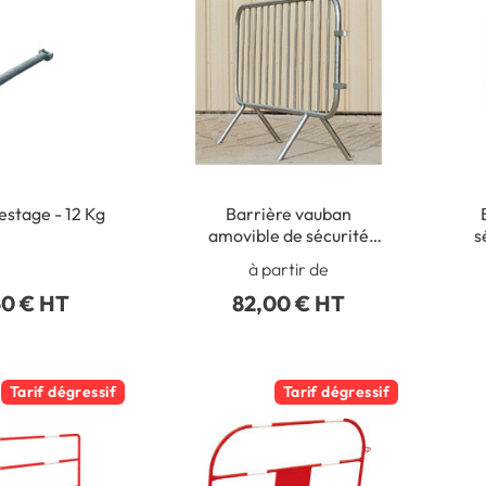
lestage - 12 Kg
Barrière vauban
amovible de sécurité
s
type police
à partir de
50 € HT
82,00 € HT
Tarif dégressif
Tarif dégressif