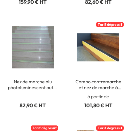
159,90 € HT
82,60 € HT
Tarif dégressif
Nez de marche alu
Combo contremarche
photoluminescent auto-
et nez de marche à
adhésif - Long 1000
visser à coller
à partir de
mm - Intérieur
82,90 € HT
101,80 € HT
Tarif dégressif
Tarif dégressif