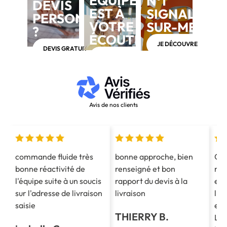
ÉQUIPE
N°1
DEVIS
EST À
SIGNALÉTIQ
PERSONNALISÉ
VOTRE
SUR-MESUR
?
ÉCOUTE
JE DÉCOUVRE
DEVIS GRATUIT
APPELEZ-NOUS AU 03 28 40 28 40
Avis de nos clients
commande fluide très
bonne approche, bien
Co
bonne réactivité de
renseigné et bon
mes
l'équipe suite à un soucis
rapport du devis à la
est
sur l'adresse de livraison
livraison
l'e
saisie
et 
THIERRY B.
La 