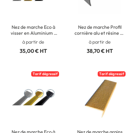
Nez de marche Eco à
Nez de marche Profil
visser en Aluminium -
cornière alu et résine de
Intérieur/Extérieur -
marbre
à partir de
à partir de
Longueur 2 mètres
35,00 € HT
38,70 € HT
Tarif dégressif
Tarif dégressif
Nez de marche Eco à
Nez de marche grains