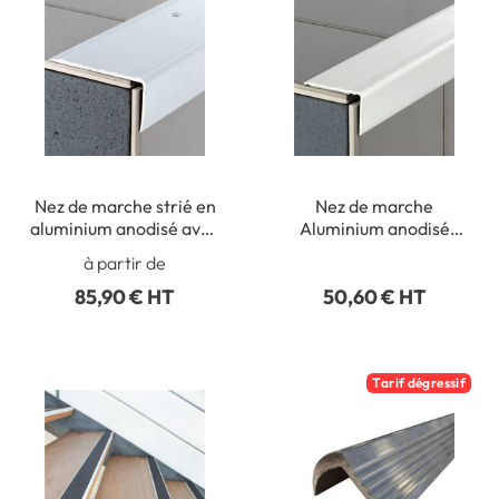
Nez de marche strié en
Nez de marche
aluminium anodisé avec
Aluminium anodisé
axe déporté - percé -
auto-adhésif - Trafic
à partir de
long. 3 m
Tertiaire - Long 3
85,90 € HT
50,60 € HT
mètres
Tarif dégressif