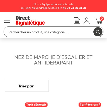
Notre équipe est à votre écoute
du lundi au vendredi de 8h à 18h au
03 28 40 28 40
0
NEZ DE MARCHE D'ESCALIER ET
ANTIDÉRAPANT
Trier par :
Tarif dégressif
Tarif dégressif