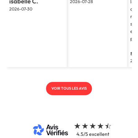
isabelle C.
le 
2026-07-28
cla
2026-07-30
re
soc
et 
pro
st
202
VOIR TOUS LES AVIS
4.5/5 excellent