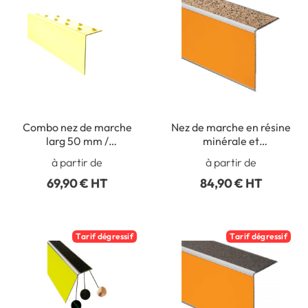
Combo nez de marche
Nez de marche en résine
larg 50 mm /
minérale et
contremarche H 100
contremarche polymère
à partir de
à partir de
mm en Acier galva - Int /
- 2 en 1 spécial trafic très
69,90 € HT
84,90 € HT
Ext
intense - Extérieur
Tarif dégressif
Tarif dégressif