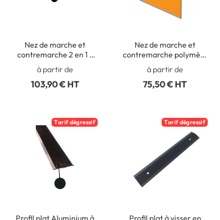
Nez de marche et
Nez de marche et
contremarche 2 en 1 -
contremarche polymère
Auto adhésif - Intérieur
2 en 1 spécial trafic très
à partir de
à partir de
extérieur
intense
103,90 € HT
75,50 € HT
Tarif dégressif
Tarif dégressif
Profil plat Aluminium à
Profil plat à visser en