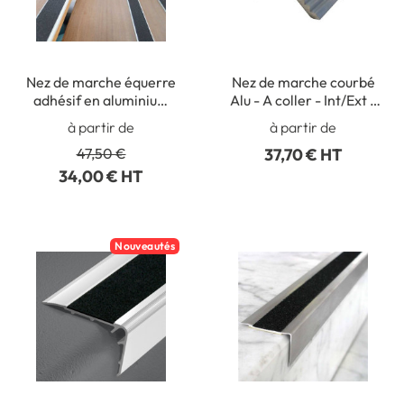
Nez de marche équerre
Nez de marche courbé
adhésif en aluminium
Alu - A coller - Int/Ext -
avec insert
Long 2000 x larg 30
à partir de
à partir de
antidérapant
mm - Gamme éco
47,50 €
37,70 € HT
34,00 € HT
Nouveautés