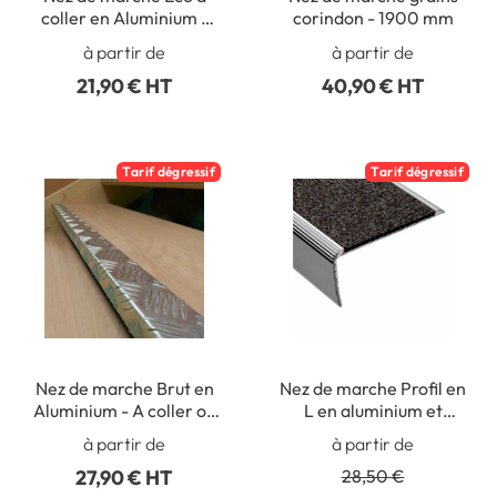
coller en Aluminium -
corindon - 1900 mm
Intérieur/Extérieur -
à partir de
à partir de
Longueur 2 mètres
21,90 € HT
40,90 € HT
Tarif dégressif
Tarif dégressif
Nez de marche Brut en
Nez de marche Profil en
Aluminium - A coller ou
L en aluminium et
visser -
polymère
à partir de
à partir de
Intérieur/Extérieur
27,90 € HT
28,50 €