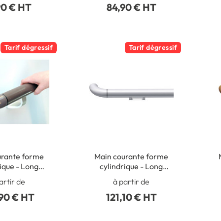
90 € HT
84,90 € HT
/ Ext
spécial trafic très
intense - Extérieur
Tarif dégressif
Tarif dégressif
urante forme
Main courante forme
ue - Long
cylindrique - Long
diam 40 mm -
4000 x diam 40 mm -
4
artir de
à partir de
Gamme Color
Aluminium anodisé
90 € HT
121,10 € HT