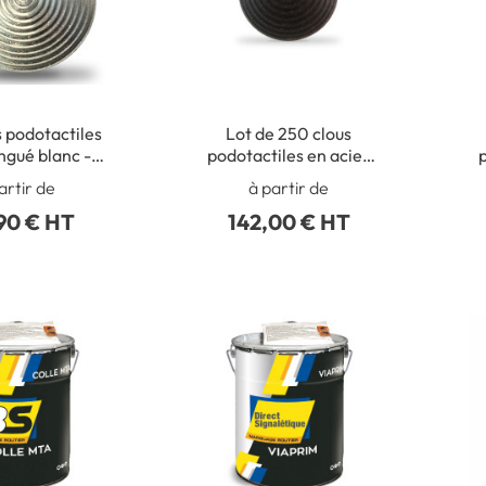
 podotactiles
Lot de 250 clous
ngué blanc -
podotactiles en acier
p
e modéré -
zingué noir à frapper ou
artir de
à partir de
ur/Extérieur
à sceller
90 € HT
142,00 € HT