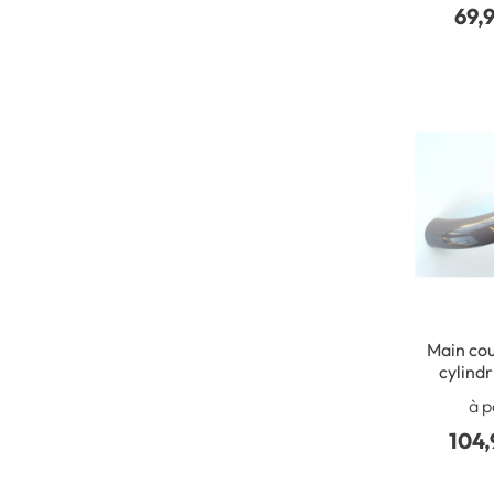
69,
Main co
cylindriq
4000 x 
à p
PVC - 
104,