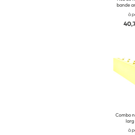
bande a
à p
40,
Combo n
larg
contrem
à p
mm en Aci