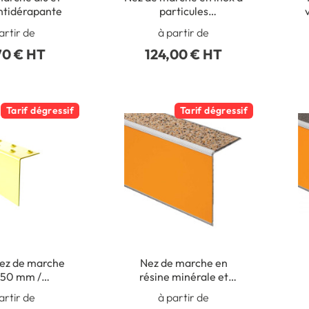
ntidérapante
particules
antidérapantes -
artir de
à partir de
spécial trafic très
70 € HT
124,00 € HT
intense
Tarif dégressif
Tarif dégressif
ez de marche
Nez de marche en
 50 mm /
résine minérale et
arche H 100
contremarche
p
artir de
à partir de
er galva - Int
polymère - 2 en 1