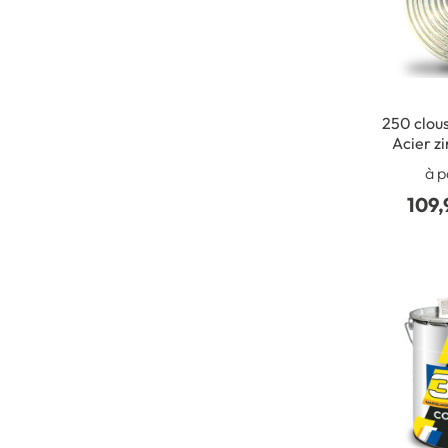
250 clous
Acier zi
Passag
à p
Intérie
109,