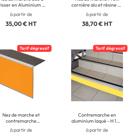
visser en Aluminium -
cornière alu et résine de
Intérieur/Extérieur -
marbre
à partir de
à partir de
Longueur 2 mètres
35,00 € HT
38,70 € HT
Tarif dégressif
Tarif dégressif
Nez de marche et
Contremarche en
contremarche
aluminium laqué - H 100
olymère 2 en 1 spécial
mm
à partir de
à partir de
trafic très intense