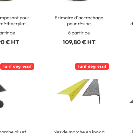
omposant pour
Primaire d´accrochage
 méthacrylate
pour résine
d
t de 8 kg
méthacrylate
ex
artir de
à partir de
90 € HT
109,80 € HT
Tarif dégressif
Tarif dégressif
arche alu et
Nez de marche en inox à