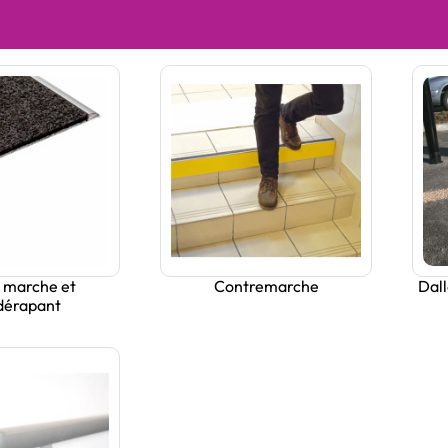
 marche et
Contremarche
Dall
dérapant