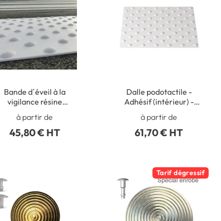
Bande d´éveil à la
Dalle podotactile -
vigilance résine
Adhésif (intérieur) -
éthacrylate - Adhésif
Gamme color
à partir de
à partir de
épais - Extérieur
45,80 € HT
61,70 € HT
Tarif dégressif