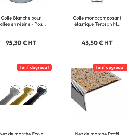
Colle Blanche pour
Colle monocomposant
alles en résine - Pose
élastique Teroson MS
térieure Detail Pot de
939 - Intérieur /
6 kg
Extérieur - 290 ml
95,30 € HT
43,50 € HT
Tarif dégressif
Tarif dégressif
Nez de marche Eco à
Nez de marche Profil