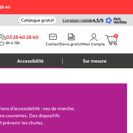
28 40
Catalogue gratuit
Livraison rapide
4,5/5
0
03 28 40 28 40
8h à 18h
Contact
Devis gratuit
Mon Compte
Accessibilité
Sur mesure
ions d’accessibilité : nez de marche,
ns courantes. Des dispositifs
t prévenir les chutes.