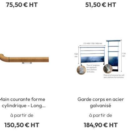
75,50 € HT
51,50 € HT
Main courante forme
Garde corps en acier
cylindrique - Long
galvanisé
000 x diam 40 mm -
à partir de
à partir de
PVC décor bois -
150,50 € HT
184,90 € HT
Gamme Wood