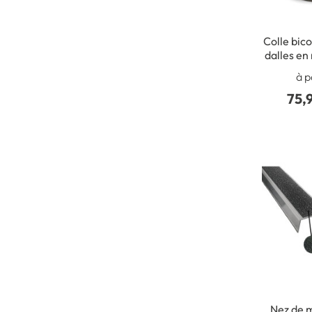
Colle bic
dalles en
- Ki
à p
75,
Nez de m