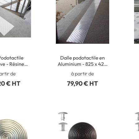
Podotactile
Dalle podotactile en
ve - Résine
Aluminium - 825 x 420
ne - Intérieur
mm -
m
artir de
à partir de
Intérieur/extérieur
20 € HT
79,90 € HT