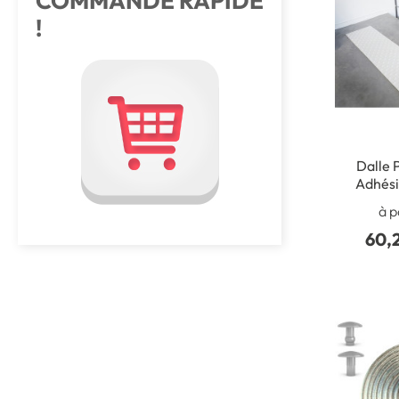
COMMANDE RAPIDE
!
Dalle 
Adhési
polyurétha
à p
60,