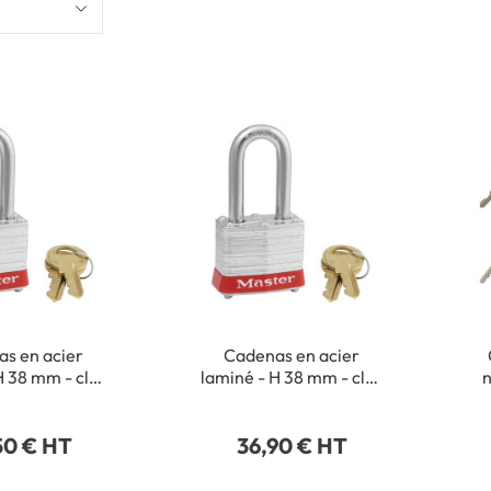
s en acier
Cadenas en acier
H 38 mm - clés
laminé - H 38 mm - clés
n
ntes Couleur
différentes + passe-
m
tail L´unité
partout Couleur Rouge
50 € HT
36,90 € HT