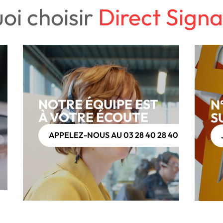
oi choisir
Direct Signa
NOTRE ÉQUIPE EST
N
À VOTRE ÉCOUTE
S
APPELEZ-NOUS AU 03 28 40 28 40