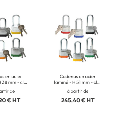
s en acier
Cadenas en acier
H 38 mm - clés
laminé - H 51 mm - clés
tes - Lot de 6
différentes - Lot de 6
artir de
à partir de
adenas
cadenas
20 € HT
245,40 € HT