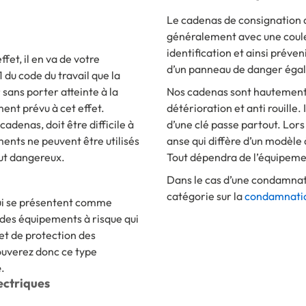
Le cadenas de consignation di
généralement avec une couleu
identification et ainsi prév
et, il en va de votre
d’un panneau de danger éga
1 du code du travail que la
sans porter atteinte à la
Nos cadenas sont hautement ré
ent prévu à cet effet.
détérioration et anti rouille.
cadenas, doit être difficile à
d’une clé passe partout. Lors
ments ne peuvent être utilisés
anse qui diffère d’un modèle
out dangereux.
Tout dépendra de l’équipemen
Dans le cas d’une condamnati
catégorie sur la
condamnati
qui se présentent comme
des équipements à risque qui
et de protection des
e
.
ectriques