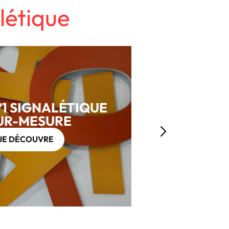
létique
°1 SIGNALÉTIQUE
UR-MESURE
JE DÉCOUVRE