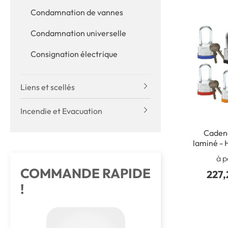
Condamnation de vannes
Condamnation universelle
Consignation électrique
Liens et scellés
Incendie et Evacuation
Cadena
laminé - 
différen
à p
c
COMMANDE RAPIDE
227,
!