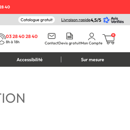
28 40
Catalogue gratuit
Livraison rapide
4,5/5
0
03 28 40 28 40
8h à 18h
Contact
Devis gratuit
Mon Compte
Accessibilité
Sur mesure
TION