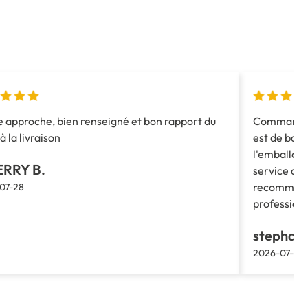
 approche, bien renseigné et bon rapport du
Commande c
à la livraison
est de bonn
l'emballag
ERRY B.
service clie
recommande
07-28
profession
stephane
2026-07-27