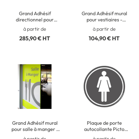
Grand Adhésif
Grand Adhésif mural
directionnel pour
pour vestiaires -
toilettes - Gamme Trend
Gamme Trend - H 900 x
à partir de
à partir de
Dimensions H 2000 x L
L 1000 mm
285,90 € HT
104,90 € HT
1500 mm
Grand Adhésif mural
Plaque de porte
pour salle à manger -
autocollante Picto
Gamme Trend - H 1373 x
Toilettes Femme -
à partir de
à partir de