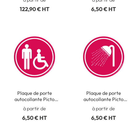
L 725 mm.
Vinyle adhésif
122,90 € HT
6,50 € HT
Plaque de porte
Plaque de porte
autocollante Picto
autocollante Picto
Toilettes Homme
Douche - Vinyle adhésif
à partir de
à partir de
Handicapé - Vinyle
6,50 € HT
6,50 € HT
adhésif