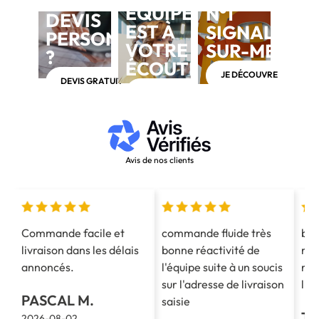
BESOIN D'UN
ÉQUIPE
N°1
DEVIS
EST À
SIGNALÉTIQ
PERSONNALISÉ
VOTRE
SUR-MESUR
?
ÉCOUTE
JE DÉCOUVRE
DEVIS GRATUIT
APPELEZ-NOUS AU 03 28 40 28 40
Avis de nos clients
Commande facile et
commande fluide très
bon
livraison dans les délais
bonne réactivité de
ren
annoncés.
l'équipe suite à un soucis
rap
sur l'adresse de livraison
liv
PASCAL M.
saisie
TH
2026-08-02