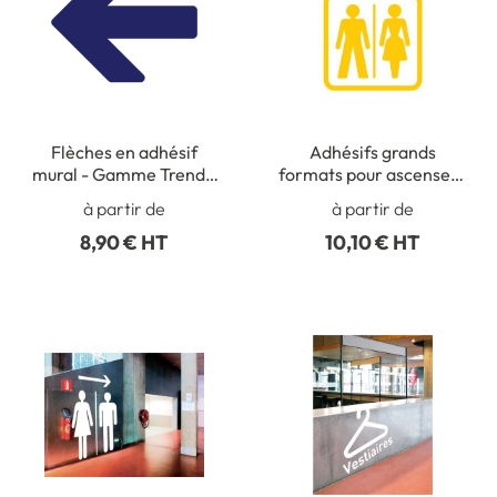
Flèches en adhésif
Adhésifs grands
mural - Gamme Trend -
formats pour ascenseur
H 140 x L 170 mm
- Gamme Trend - H 250
à partir de
à partir de
x L 180 mm
8,90 € HT
10,10 € HT