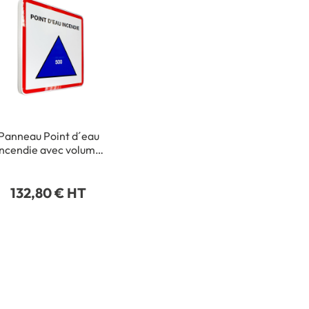
Panneau Point d´eau
incendie avec volume
personnalisé - Type
outier - 500 x 500 mm
132,80 € HT