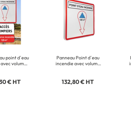
au point d´eau
Panneau Point d´eau
 avec volume
incendie avec volume
lisé dans une
personnalisé dans une
Type routier -
flèche - Type routier -
r
30 € HT
132,80 € HT
x 500 mm
500 x 500 mm