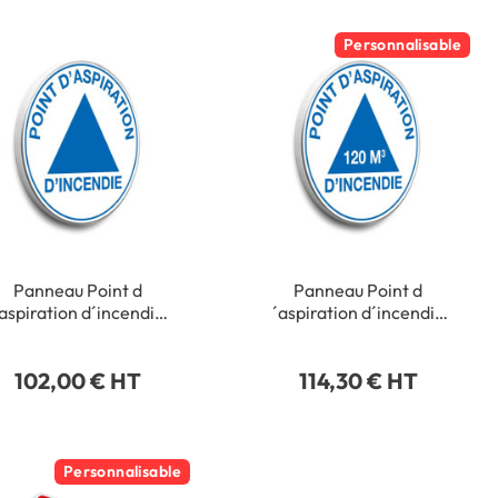
Personnalisable
Panneau Point d
Panneau Point d
aspiration d´incendie
´aspiration d´incendie
rond - Alu galvanisé -
avec m3 personnalisé -
Classe 1 - Ø 450 mm
Alu Galvanisé - Ø 450
102,00 € HT
114,30 € HT
mm - Classe 1
Personnalisable