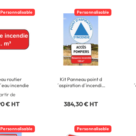
Personnalisable
Personnalisable
au routier
Kit Panneau point d
´eau incendie
´aspiration d´incendie
´
avec m3 personnalisé -
artir de
Alu Galvanisé - Ø 450
90 € HT
384,30 € HT
mm - Classe 1
Personnalisable
Personnalisable