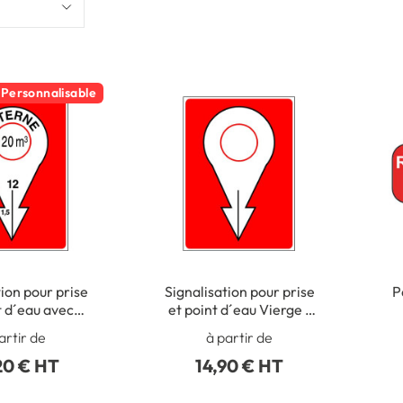
Personnalisable
tion pour prise
Signalisation pour prise
P
t d´eau avec
et point d´eau Vierge -
ns - STF 1615S
STF 1614S
artir de
à partir de
20 € HT
14,90 € HT