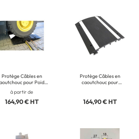
Protège Câbles en
Protège Câbles en
aoutchouc pour Poids
caoutchouc pour
Lourds
Piétons - H 40 x L 500 x
à partir de
l 395 mm
164,90 € HT
164,90 € HT