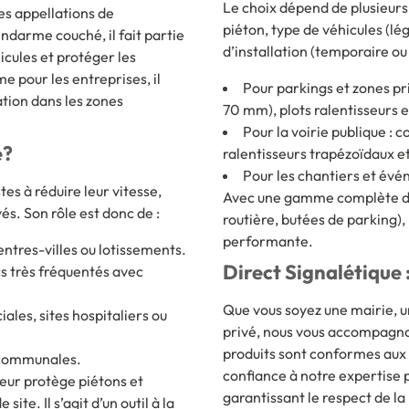
Le choix dépend de plusieurs c
es appellations de
piéton, type de véhicules (lé
endarme couché
, il fait partie
d’installation (temporaire o
hicules et protéger les
e pour les entreprises, il
Pour parkings et zones pr
lation dans les zones
70 mm), plots ralentisseurs 
Pour la voirie publique : 
e?
ralentisseurs trapézoïdaux e
Pour les chantiers et évén
tes à réduire leur vitesse,
Avec une gamme complète d’ac
s. Son rôle est donc de :
routière, butées de parking),
performante.
centres-villes ou lotissements.
Direct Signalétique 
cs très fréquentés avec
Que vous soyez une mairie, un
ales, sites hospitaliers ou
privé, nous vous accompagnons
produits sont conformes aux 
s communales.
confiance à notre expertise p
seur protège piétons et
garantissant le respect de l
site. Il s’agit d’un outil à la