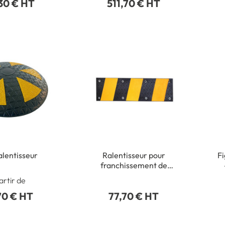
30 € HT
511,70 € HT
alentisseur
Ralentisseur pour
Fi
franchissement de
portail
artir de
70 € HT
77,70 € HT