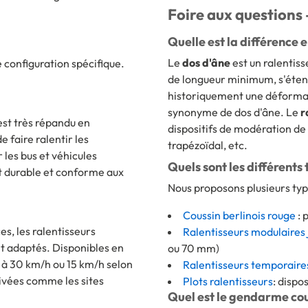
Foire aux questions 
Quelle est la différence e
Le
dos d'âne
est un ralentis
e configuration spécifique.
de longueur minimum, s'étendant
historiquement une déformati
synonyme de dos d'âne. Le
r
st très répandu en
dispositifs de modération de v
 faire ralentir les
trapézoïdal, etc.
Quels sont les différents 
st durable et conforme aux
Nous proposons plusieurs typ
Coussin berlinois rouge
: 
s, les ralentisseurs
Ralentisseurs modulaires 
t adaptés. Disponibles en
ou 70 mm)
e à 30 km/h ou 15 km/h selon
Ralentisseurs temporaire
rivées comme les sites
Plots ralentisseurs
: dispo
Quel est le gendarme couc