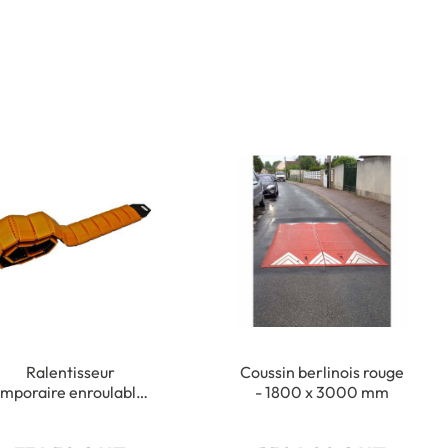
Ralentisseur
Coussin berlinois rouge
mporaire enroulable -
- 1800 x 3000 mm
H 40 x l 220 mm x L
3000 mm