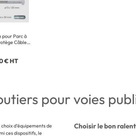
on pour Parc à
rotège Câbles
 Ø 12 x L 120
il Pour sol
0 € HT
béton
outiers pour voies publ
Choisir le bon ralen
e choix d’équipements de
i ces dispositifs, le