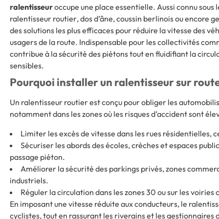
ralentisseur
occupe une place essentielle. Aussi connu sous l
ralentisseur routier
,
dos d’âne
,
coussin berlinois
ou encore
g
des solutions les plus efficaces pour réduire la vitesse des vé
usagers de la route. Indispensable pour les collectivités comm
contribue à la sécurité des piétons tout en fluidifiant la circu
sensibles.
Pourquoi installer un ralentisseur sur rout
Un ralentisseur routier est conçu pour obliger les automobilis
notamment dans les zones où les risques d’accident sont élevé
Limiter les excès de vitesse dans les rues résidentielles, 
Sécuriser les abords des écoles, crèches et espaces publi
passage piéton.
Améliorer la sécurité des parkings privés, zones commerci
industriels.
Réguler la circulation dans les zones 30 ou sur les voirie
En imposant une vitesse réduite aux conducteurs, le ralentis
cyclistes, tout en rassurant les riverains et les gestionnaires de 