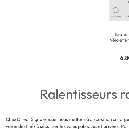
1 fixati
Vélo et P
Dimension
mm Deta
6,8
Ralentisseurs r
Chez Direct Signalétique, nous mettons à disposition un larg
voirie destinés à sécuriser les voies publiques et privées. Parm