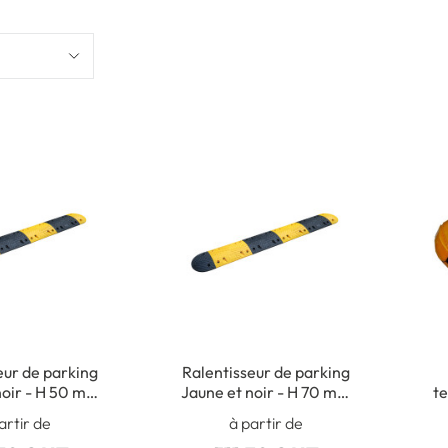
eur de parking
Ralentisseur de parking
noir - H 50 mm
Jaune et noir - H 70 mm
te
tion 30 km/h
- Limitation 15 km/h
artir de
à partir de