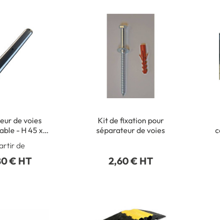
eur de voies
Kit de fixation pour
able - H 45 x l
séparateur de voies
c
 x L 130
artir de
80 € HT
2,60 € HT