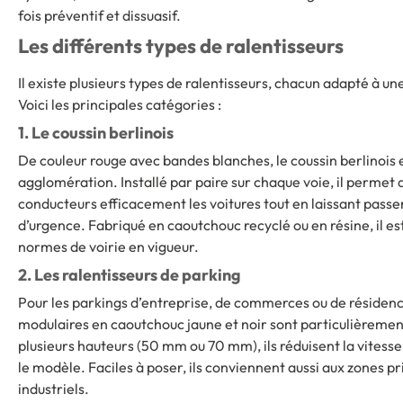
fois préventif et dissuasif.
Les différents types de ralentisseurs
Il existe plusieurs types de ralentisseurs, chacun adapté à un
Voici les principales catégories :
1. Le coussin berlinois
De couleur rouge avec bandes blanches, le
coussin berlinois
e
agglomération. Installé par paire sur chaque voie, il permet de
conducteurs efficacement les voitures tout en laissant passer les bus et véhicules
d’urgence. Fabriqué en caoutchouc recyclé ou en résine, il e
normes de voirie en vigueur.
2. Les ralentisseurs de parking
Pour les parkings d’entreprise, de commerces ou de résidence
modulaires en caoutchouc jaune et noir sont particulièremen
plusieurs hauteurs (50 mm ou 70 mm), ils réduisent la vitess
le modèle. Faciles à poser, ils conviennent aussi aux zones p
industriels.