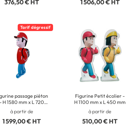
376,50 € HT
1 506,00 € HT
Tarif dégressif
gurine passage piéton
Figurine Petit écolier -
- H 1580 mm x L 720
H 1100 mm x L 450 mm
mm
à partir de
à partir de
1 599,00 € HT
510,00 € HT