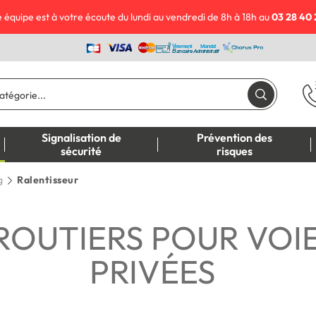
 équipe est à votre écoute du lundi au vendredi de 8h à 18h au
03 28 40 
Signalisation de
Prévention des
sécurité
risques
g
Ralentisseur
ROUTIERS POUR VOIE
PRIVÉES