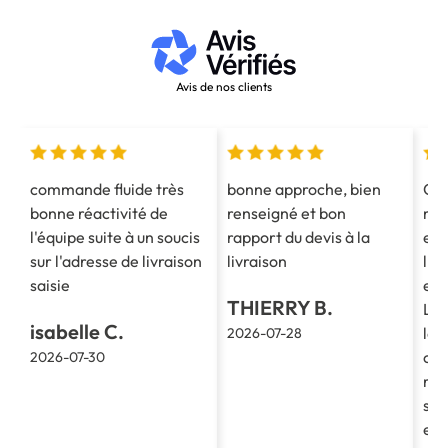
Avis de nos clients
commande fluide très
bonne approche, bien
Co
bonne réactivité de
renseigné et bon
mes
l'équipe suite à un soucis
rapport du devis à la
est
sur l'adresse de livraison
livraison
l'e
saisie
et 
THIERRY B.
La 
isabelle C.
le 
2026-07-28
cla
2026-07-30
re
soc
et 