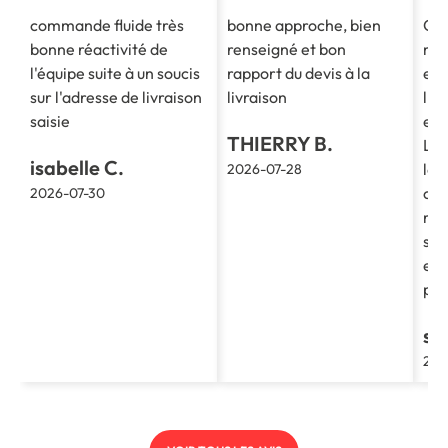
commande fluide très
bonne approche, bien
Co
bonne réactivité de
renseigné et bon
mes
l'équipe suite à un soucis
rapport du devis à la
est
sur l'adresse de livraison
livraison
l'e
saisie
et 
THIERRY B.
La 
isabelle C.
le 
2026-07-28
cla
2026-07-30
re
soc
et 
pro
st
202