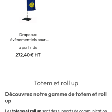
Drapeaux
événementiels pour
intérieur - Potence
à partir de
272,40 € HT
Totem et roll up
Découvrez notre gamme de totem et roll
up
Les
totems et roll up
sont des supports de communication