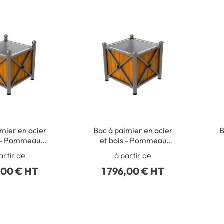
mier en acier
Bac à palmier en acier
B
s - Pommeau
et bois - Pommeau
Boule
Dôme
artir de
à partir de
,00 € HT
1 796,00 € HT