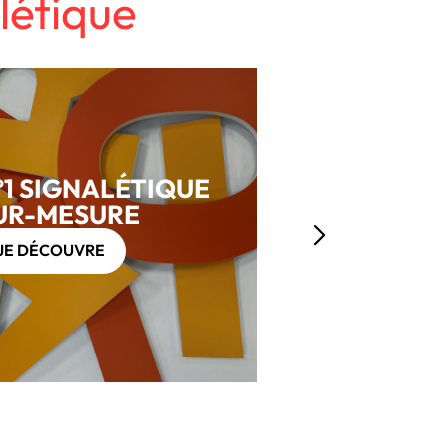
létique
°1 SIGNALÉTIQUE
UR-MESURE
JE DÉCOUVRE