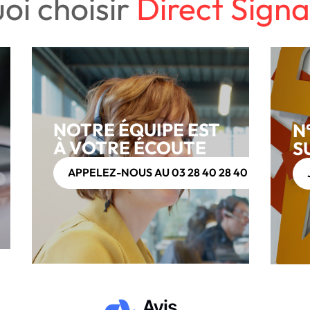
oi choisir
Direct Signa
NOTRE ÉQUIPE EST
N
À VOTRE ÉCOUTE
S
APPELEZ-NOUS AU 03 28 40 28 40