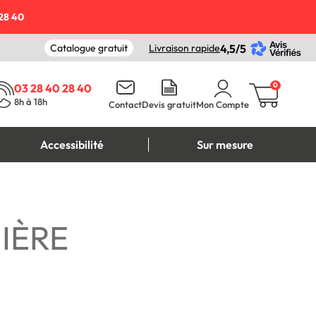
28 40
Catalogue gratuit
Livraison rapide
4,5/5
0
03 28 40 28 40
8h à 18h
Contact
Devis gratuit
Mon Compte
Accessibilité
Sur mesure
IÈRE