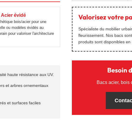
 Acier évidé
Valorisez votre p
hétique bois/acier pour une
relle ou modèles évidés au
Spécialiste du mobilier urb
ain pour valoriser l'architecture
fleurissement. Nos bacs sont
produits sont disponibles en
Besoin d
raité haute résistance aux UV.
Bacs acier, bois 
rs et arbres ornementaux
Contac
és et surfaces faciles