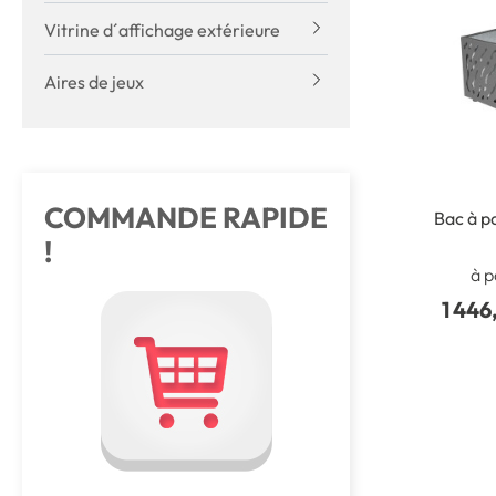
Vitrine d´affichage extérieure
Aires de jeux
COMMANDE RAPIDE
Bac à p
!
à p
1 446