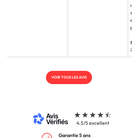
re
soc
et 
pro
st
202
VOIR TOUS LES AVIS
4.5/5 excellent
Garantie 5 ans