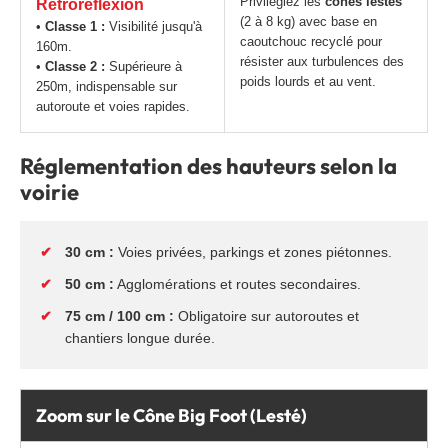
Privilégiez les
cônes lestés
Rétroréflexion
(2 à 8 kg) avec base en
•
Classe 1 :
Visibilité jusqu'à
caoutchouc recyclé pour
160m.
résister aux turbulences des
•
Classe 2 :
Supérieure à
poids lourds et au vent.
250m, indispensable sur
autoroute et voies rapides.
Réglementation des hauteurs selon la
voirie
✔
30 cm :
Voies privées, parkings et zones piétonnes.
✔
50 cm :
Agglomérations et routes secondaires.
✔
75 cm / 100 cm :
Obligatoire sur autoroutes et
chantiers longue durée.
Zoom sur le Cône Big Foot (Lesté)