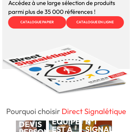
Accédez à une large sélection de produits
parmi plus de 35 000 références !
CATALOGUE PAPIER
CATALOGUE EN LIGNE
Pourquoi choisir
Direct Signalétique
NOTRE
BESOIN D'UN
ÉQUIPE
N°1
DEVIS
EST À
SIGNALÉTIQ
PERSONNALISÉ