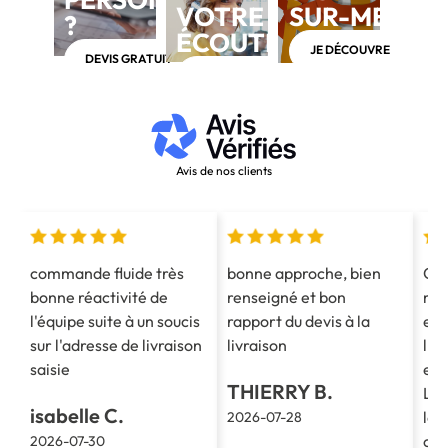
VOTRE
SUR-MESUR
?
ÉCOUTE
JE DÉCOUVRE
DEVIS GRATUIT
APPELEZ-NOUS AU 03 28 40 28 40
Avis de nos clients
commande fluide très
bonne approche, bien
Co
bonne réactivité de
renseigné et bon
mes
l'équipe suite à un soucis
rapport du devis à la
est
sur l'adresse de livraison
livraison
l'e
saisie
et 
THIERRY B.
La 
isabelle C.
le 
2026-07-28
cla
2026-07-30