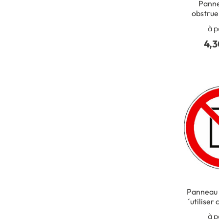
Panne
obstrue
à p
4,3
Panneau i
´utiliser
pour des 
à p