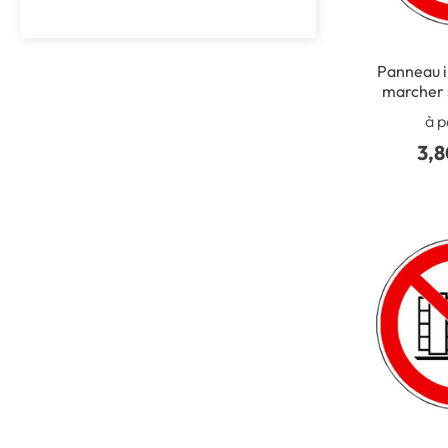
Panneau i
marcher s
ISO 7
à p
3,8