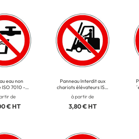
au eau non
Panneau Interdit aux
P
 ISO 7010 -
chariots élévateurs ISO
´
P005
7010 - P006
artir de
à partir de
00 € HT
3,80 € HT