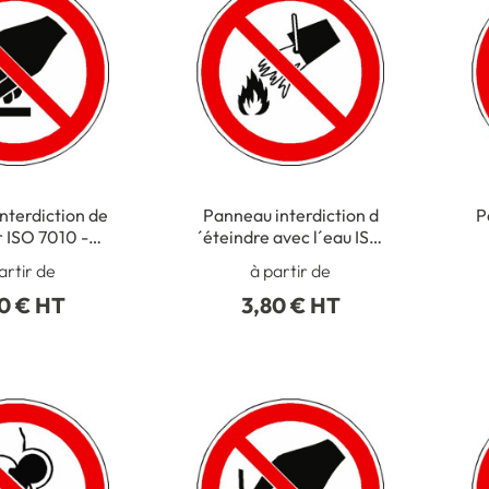
nterdiction de
Panneau interdiction d
P
 ISO 7010 -
´éteindre avec l´eau ISO
P010
7010 - P011
artir de
à partir de
0 € HT
3,80 € HT