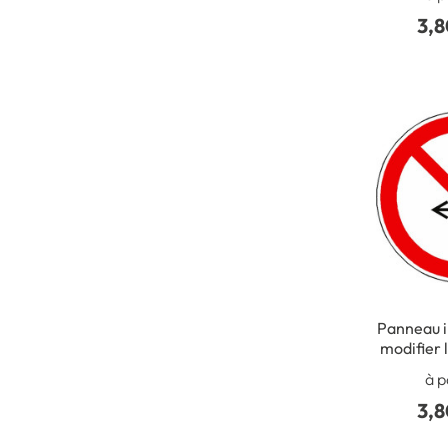
701
3,8
Panneau i
modifier l
´interrupt
à p
3,8