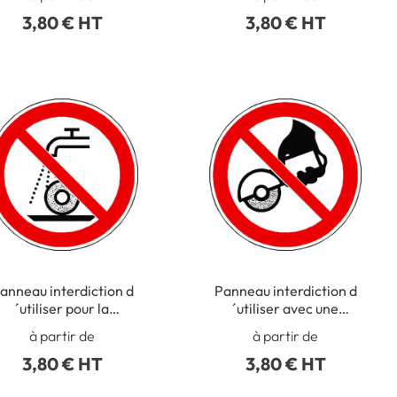
3,80 € HT
3,80 € HT
anneau interdiction d
Panneau interdiction d
´utiliser pour la
´utiliser avec une
ctification humide ISO
meuleuse portative ISO
à partir de
à partir de
7010 - P033
7010 - P034
3,80 € HT
3,80 € HT