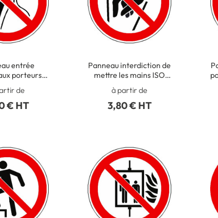
au entrée
Panneau interdiction de
Pa
 aux porteurs d
mettre les mains ISO
po
s métalliques
7010 - P015
artir de
à partir de
010 - P014
0 € HT
3,80 € HT