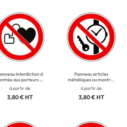
anneau Interdiction d
Panneau articles
entrée aux porteurs d
métalliques ou montres
´un stimulateur
interdits ISO 7010 -
à partir de
à partir de
cardiaque ISO 7010 -
P008
3,80 € HT
3,80 € HT
P007