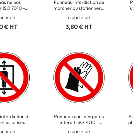
au ne pas
Panneau interdiction de
P
r ISO 7010 -
marcher ou stationner à
´u
P023
cet endroit ISO 7010 -
artir de
à partir de
P024
0 € HT
3,80 € HT
nterdiction d
Panneau port des gants
Pa
 cet ascenseur
interdit ISO 7010 -
ph
personnes ISO
P028
artir de
à partir de