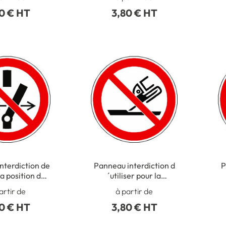
0 - P027
0 € HT
3,80 € HT
nterdiction de
Panneau interdiction d
P
a position de l
´utiliser pour la
eur ISO 7010 -
rectification plane ISO
re
artir de
à partir de
P031
7010 - P032
0 € HT
3,80 € HT