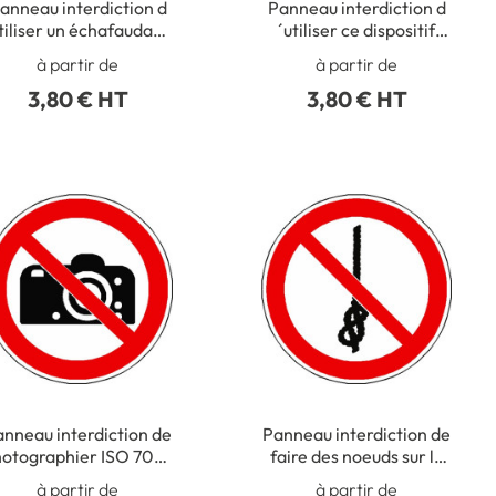
anneau interdiction d
Panneau interdiction d
tiliser un échafaudage
´utiliser ce dispositif
incomplet ISO 7010 -
dans un réservoir rempli
à partir de
à partir de
P025
d´eau ISO 7010 - P026
3,80 € HT
3,80 € HT
nneau interdiction de
Panneau interdiction de
otographier ISO 7010
faire des noeuds sur la
- P029
corde ISO 7010 - P030
à partir de
à partir de