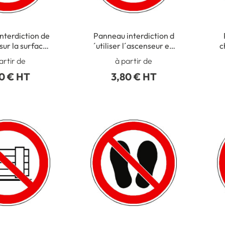
nterdiction de
Panneau interdiction d
ur la surface
´utiliser l´ascenseur en
c
010 - P019
cas d´incendie ISO 7010
artir de
à partir de
- P020
0 € HT
3,80 € HT