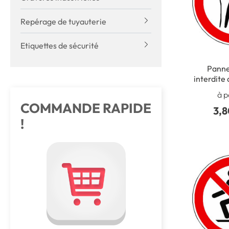
Repérage de tuyauterie
Etiquettes de sécurité
Panne
interdite
´implant
à p
ISO 7
COMMANDE RAPIDE
3,8
!