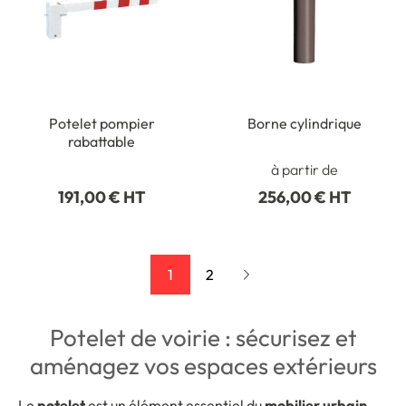
Potelet pompier
Borne cylindrique
rabattable
à partir de
191,00 € HT
256,00 € HT
1
2
Potelet de voirie : sécurisez et
aménagez vos espaces extérieurs
Le
potelet
est un élément essentiel du
mobilier urbain