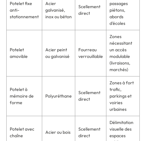
Potelet fixe
Acier
passages
Scellement
anti-
galvanisé,
piétons,
direct
stationnement
inox ou béton
abords
d'écoles
Zones
nécessitant
Potelet
Acier peint
Fourreau
un accès
amovible
ou galvanisé
verrouillable
modulable
(livraisons,
marchés)
Zones à fort
Potelet à
trafic,
Scellement
mémoire de
Polyuréthane
parkings et
direct
forme
voiries
urbaines
Délimitation
Potelet avec
Scellement
visuelle des
Acier ou bois
chaîne
direct
espaces