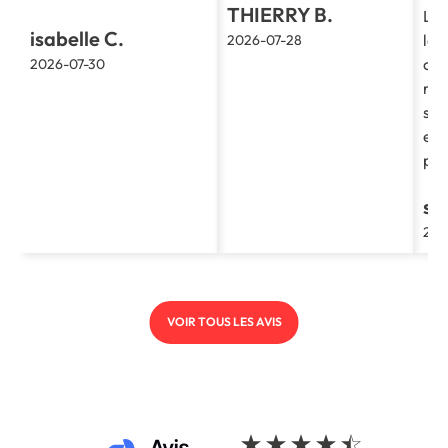
THIERRY B.
La 
isabelle C.
le 
2026-07-28
cla
2026-07-30
re
soc
et 
pro
st
202
VOIR TOUS LES AVIS