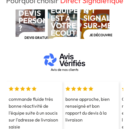
Pourquoi choisir
Direct Signalétique
NOTRE
BESOIN D'UN
ÉQUIPE
N°1
DEVIS
EST À
SIGNALÉTIQ
PERSONNALISÉ
VOTRE
SUR-MESUR
?
ÉCOUTE
JE DÉCOUVRE
DEVIS GRATUIT
APPELEZ-NOUS AU 03 28 40 28 40
Avis de nos clients
commande fluide très
bonne approche, bien
Co
bonne réactivité de
renseigné et bon
mes
l'équipe suite à un soucis
rapport du devis à la
est
sur l'adresse de livraison
livraison
l'e
saisie
et 