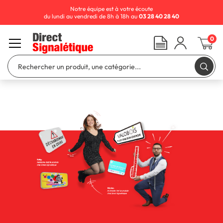
Notre équipe est à votre écoute
du lundi au vendredi de 8h à 18h au
03 28 40 28 40
0