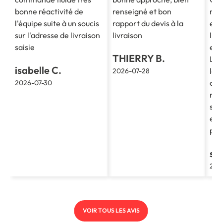
bonne réactivité de
renseigné et bon
mes
l'équipe suite à un soucis
rapport du devis à la
est
sur l'adresse de livraison
livraison
l'e
saisie
et 
THIERRY B.
La 
isabelle C.
le 
2026-07-28
cla
2026-07-30
re
soc
et 
pro
st
202
VOIR TOUS LES AVIS