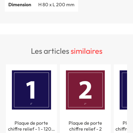
Dimension
H 80 x L 200 mm
les articles
similaires
Plaque de porte
Plaque de porte
Plaq
chiffre relief - 1 - 120 x
chiffre relief - 2
chiffre r