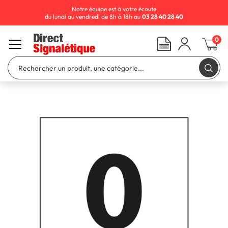
Notre équipe est à votre écoute
du lundi au vendredi de 8h à 18h au
03 28 40 28 40
0