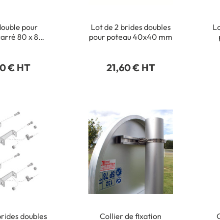
double pour
Lot de 2 brides doubles
Lo
arré 80 x 80
pour poteau 40x40 mm
mm
50 € HT
21,60 € HT
brides doubles
Collier de fixation
O