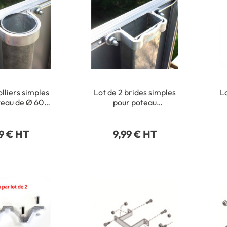
olliers simples
Lot de 2 brides simples
Lo
teau de Ø 60
pour poteau
mm
rectangulaire 40 x 80
mm
9 € HT
9,99 € HT