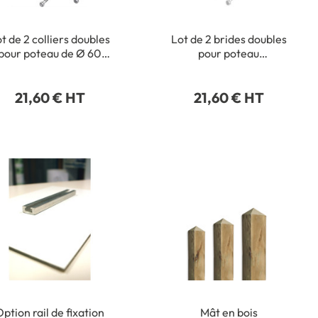
t de 2 colliers doubles
Lot de 2 brides doubles
pour poteau de Ø 60
pour poteau
mm
rectangulaire 40 x 80
mm
21,60 € HT
21,60 € HT
ption rail de fixation
Mât en bois