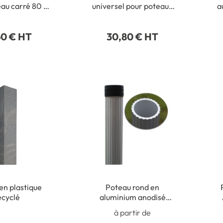
au carré 80 x
universel pour poteaux
a
0 mm
ronds de Ø 50 à 215 mm
60 € HT
30,80 € HT
en plastique
Poteau rond en
ecyclé
aluminium anodisé
naturel - Ø 60 mm
S
à partir de
m