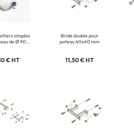
olliers simples
Bride double pour
teau de Ø 90
poteau 40x40 mm
mm
30 € HT
11,50 € HT