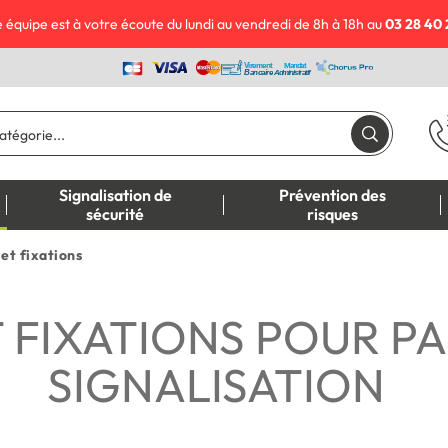
 équipe est à votre écoute du lundi au vendredi de 8h à 18h au
03 28 40 
Signalisation de
Prévention des
sécurité
risques
et fixations
 FIXATIONS POUR P
SIGNALISATION