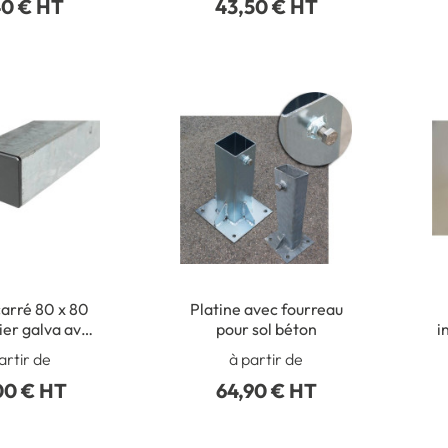
40 € HT
43,50 € HT
arré 80 x 80
Platine avec fourreau
er galva avec
pour sol béton
i
 obturateur
artir de
à partir de
00 € HT
64,90 € HT