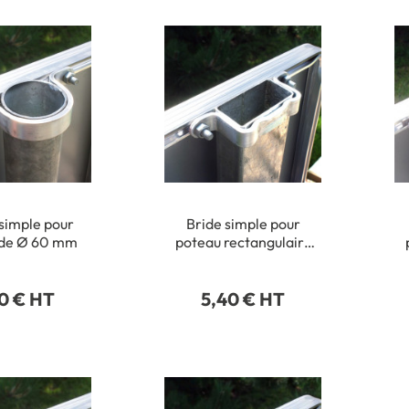
 simple pour
Bride simple pour
 de Ø 60 mm
poteau rectangulaire
40 x 80 mm
0 € HT
5,40 € HT