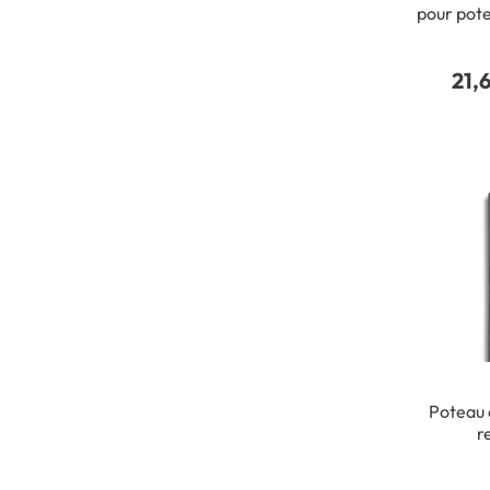
pour pote
8
21,
Poteau 
r