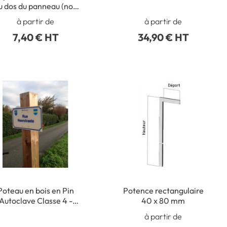
u dos du panneau (non
collé)
à partir de
à partir de
7,40 € HT
34,90 € HT
Poteau en bois en Pin
Potence rectangulaire
Autoclave Classe 4 -
40 x 80 mm
ection carrée 90 x 90
à partir de
m Dimension H 3000