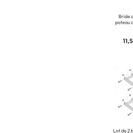
Bride 
poteau c
11,
Lot de 2 