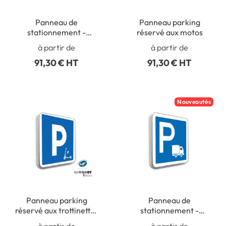
Panneau de
Panneau parking
stationnement -
réservé aux motos
Parking Abris Vélos
à partir de
à partir de
91,30 € HT
91,30 € HT
Nouveautés
Panneau parking
Panneau de
réservé aux trottinettes
stationnement -
électriques
Parking Livraison
à partir de
à partir de