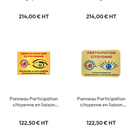
Dimension 500 x 500
mm Matière Aluminium
214,00 € HT
214,00 € HT
15/10° Detail Classe 1
Panneau Participation
Panneau Participation
citoyenne en liaison
citoyenne en liaison
avec la Gendarmerie
avec la police
nationale - Type routier
municipale et la
122,50 € HT
122,50 € HT
- H 350 x L 500 mm -
gendarmerie - Type
Classe 1
routier - H 350xL 500
mm-Classe 1