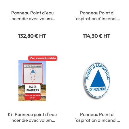
Panneau Point d´eau
Panneau Point d
incendie avec volume
´aspiration d´incendie
personnalisé - Type
avec m3 personnalisé -
routier - 500 x 500 mm
Alu Galvanisé - Ø 450
132,80 € HT
114,30 € HT
mm - Classe 1
Personnalisable
Kit Panneau point d´eau
Panneau Point d
incendie avec volume
´aspiration d´incendie
personnalisé dans une
rond - Alu galvanisé -