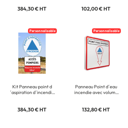
flèche - Type routier -
Classe 1 - Ø 450 mm
384,30 € HT
102,00 € HT
500 x 500 mm
Personnalisable
Personnalisable
Kit Panneau point d
Panneau Point d´eau
´aspiration d´incendie
incendie avec volume
avec m3 personnalisé -
personnalisé dans une
Alu Galvanisé - Ø 450
flèche - Type routier -
384,30 € HT
132,80 € HT
mm - Classe 1
500 x 500 mm