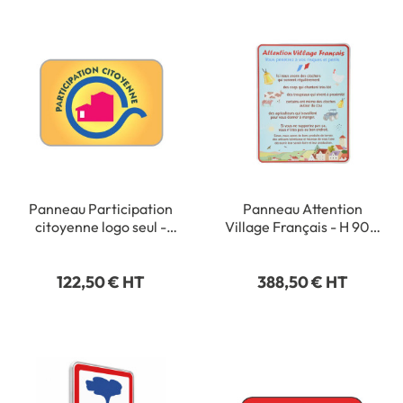
Panneau Participation
Panneau Attention
citoyenne logo seul -
Village Français - H 900
Type routier - H 350 x L
x L 700 mm
500 mm - Classe 1
122,50 € HT
388,50 € HT