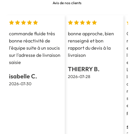
Avis de nos clients
commande fluide très
bonne approche, bien
Co
bonne réactivité de
renseigné et bon
mes
l'équipe suite à un soucis
rapport du devis à la
est
sur l'adresse de livraison
livraison
l'e
saisie
et 
THIERRY B.
La 
isabelle C.
le 
2026-07-28
cla
2026-07-30
re
soc
et 
pro
st
202