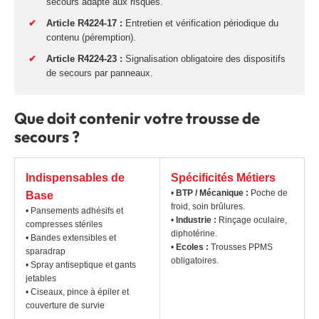
secours adapté aux risques.
✔
Article R4224-17 :
Entretien et vérification périodique du
contenu (péremption).
✔
Article R4224-23 :
Signalisation obligatoire des dispositifs
de secours par panneaux.
Que doit contenir votre trousse de
secours ?
Indispensables de
Spécificités Métiers
•
BTP / Mécanique :
Poche de
Base
froid, soin brûlures.
• Pansements adhésifs et
•
Industrie :
Rinçage oculaire,
compresses stériles
diphotérine.
• Bandes extensibles et
•
Ecoles :
Trousses PPMS
sparadrap
obligatoires.
• Spray antiseptique et gants
jetables
• Ciseaux, pince à épiler et
couverture de survie