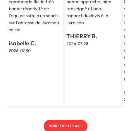
commande fluide très
bonne approche, bien
Co
bonne réactivité de
renseigné et bon
mes
l'équipe suite à un soucis
rapport du devis à la
est
sur l'adresse de livraison
livraison
l'e
saisie
et 
THIERRY B.
La 
isabelle C.
le 
2026-07-28
cla
2026-07-30
re
soc
et 
pro
st
202
VOIR TOUS LES AVIS