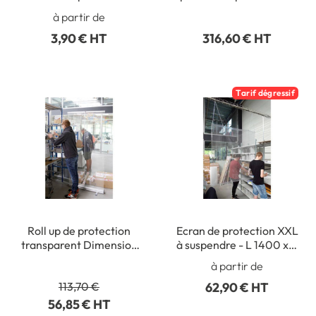
Catégorie UNS2 - 30
de vote Urne et Registre
à partir de
lavages - DESTOCKAGE
Assesseur
3,90 € HT
316,60 € HT
Tarif dégressif
Roll up de protection
Ecran de protection XXL
transparent Dimension
à suspendre - L 1400 x H
H 2000 x L 1000
1500 mm
à partir de
113,70 €
62,90 € HT
56,85 € HT