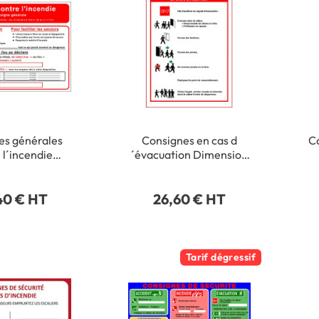
es générales
Consignes en cas d
Co
 l´incendie
´évacuation Dimension
on H 220 x L
H 420 x L 300 mm
atière PVC 1
Matière PVC 1 mm
3
40 € HT
26,60 € HT
mm
Tarif dégressif