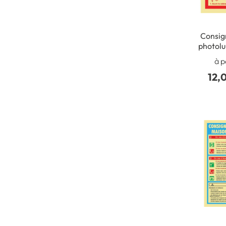
Consig
photol
norme
à p
12,