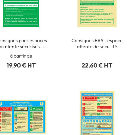
onsignes pour espaces
Consignes EAS - espace
d'attente sécurisés -
attente de sécurité
PVC 1 mm - A4
photolum - PVC - 200 x
à partir de
300 mm
19,90 € HT
22,60 € HT