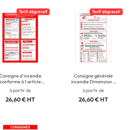
Tarif dégressif
Tarif dégressif
Consigne d´incendie
Consigne générale
conforme à l´article
incendie Dimension H
.4227-37 Dimension H
420 x L 300 mm
à partir de
à partir de
420 x L 300 mm
Matière PVC 1 mm
26,60 € HT
26,60 € HT
Matière PVC 1 mm