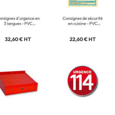
onsignes d´urgence en
Consignes de sécurité
3 langues - PVC
en cuisine - PVC
Photoluminescent - H
Photoluminescent - H
300 x L 400 mm
300 x L 200 mm
32,60 € HT
22,60 € HT