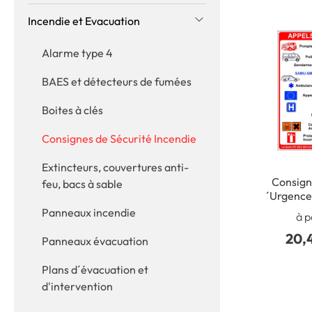
Incendie et Evacuation
Alarme type 4
BAES et détecteurs de fumées
Boites à clés
Consignes de Sécurité Incendie
Extincteurs, couvertures anti-
Consign
feu, bacs à sable
´Urgence
300 x
Panneaux incendie
à p
Matièr
20,
Panneaux évacuation
Plans d´évacuation et
d'intervention