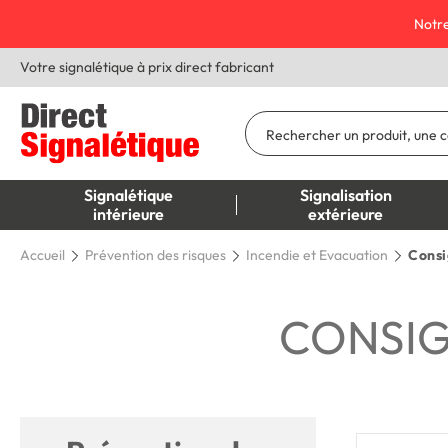
Notre
Votre signalétique à prix direct fabricant
Signalétique
Signalisation
intérieure
extérieure
Accueil
Prévention des risques
Incendie et Evacuation
Consi
CONSIG