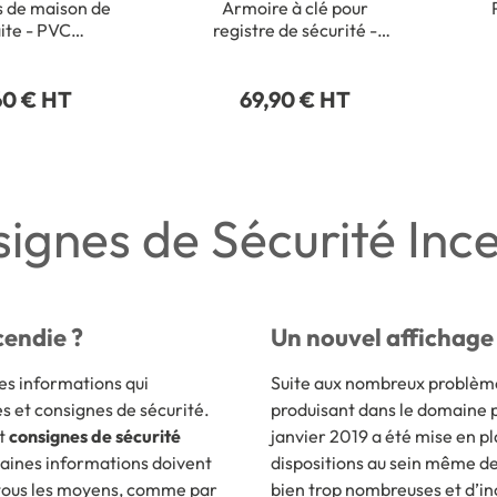
 de maison de
Armoire à clé pour
ite - PVC
registre de sécurité -
inescent - H
Rouge
 L 200 mm
60 € HT
69,90 € HT
ignes de Sécurité Inc
cendie ?
Un nouvel affichage 
nes informations qui
Suite aux nombreux problèmes
 et consignes de sécurité.
produisant dans le domaine p
et
consignes de sécurité
janvier 2019 a été mise en p
taines informations doivent
dispositions au sein même de 
 tous les moyens, comme par
bien trop nombreuses et d’inc