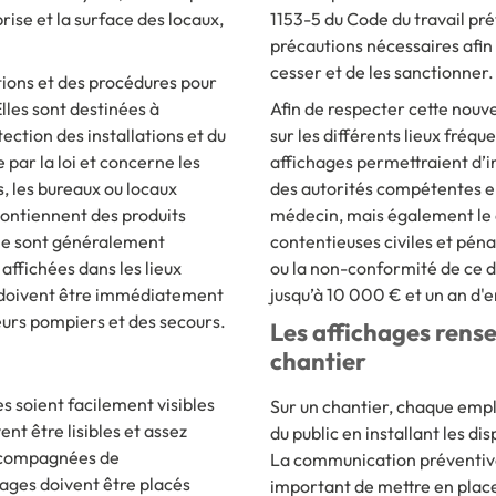
rise et la surface des locaux,
1153-5 du Code du travail pr
précautions nécessaires afin 
cesser et de les sanctionner.
tions et des procédures pour
lles sont destinées à
Afin de respecter cette nouv
tection des installations et du
sur les différents lieux fréq
par la loi et concerne les
affichages permettraient d’i
s, les bureaux ou locaux
des autorités compétentes en
contiennent des produits
médecin, mais également le dé
die sont généralement
contentieuses civiles et péna
affichées dans les lieux
ou la non-conformité de ce 
es doivent être immédiatement
jusqu’à 10 000 € et un an d
eurs pompiers et des secours.
Les affichages rense
chantier
les soient facilement visibles
Sur un chantier, chaque empl
nt être lisibles et assez
du public en installant les di
 accompagnées de
La communication préventive e
ages doivent être placés
important de mettre en place