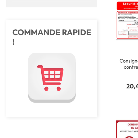
COMMANDE RAPIDE
!
Consign
contre
Dimensi
300 mm M
20,