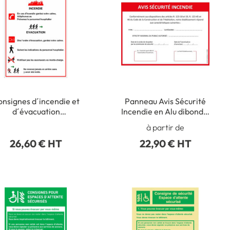
nsignes d´incendie et
Panneau Avis Sécurité
d´évacuation
Incendie en Alu dibond 3
Dimension H 420 x L
mm
à partir de
00 mm Matière PVC 1
26,60 € HT
22,90 € HT
mm