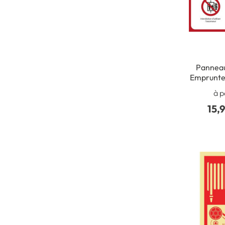
Panneau
Empruntez
à p
15,