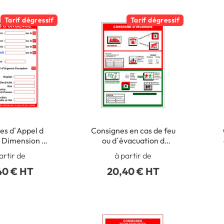
Tarif dégressif
Tarif dégressif
es d´Appel d
Consignes en cas de feu
 Dimension H
ou d´évacuation d
 L 220 mm
´urgence Dimension H
R
artir de
à partir de
e PVC 1 mm
300 x L 220 mm
40 € HT
20,40 € HT
Matière PVC 1 mm