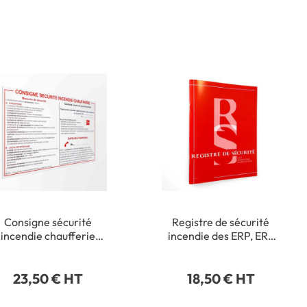
Consigne sécurité
Registre de sécurité
incendie chaufferie
incendie des ERP, ERT
Dimension H 330 x L
et immeubles d
00 mm Matière PVC 1
´habitation
23,50 € HT
18,50 € HT
mm