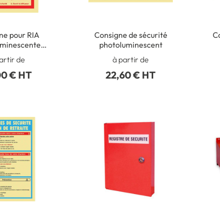
ne pour RIA
Consigne de sécurité
C
uminescente
photoluminescent
 ISO 6309
artir de
à partir de
00 € HT
22,60 € HT