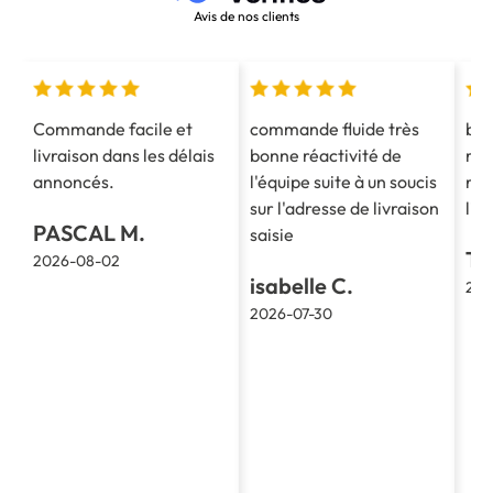
Avis de nos clients
Commande facile et
commande fluide très
bon
livraison dans les délais
bonne réactivité de
ren
annoncés.
l'équipe suite à un soucis
rap
sur l'adresse de livraison
liv
PASCAL M.
saisie
TH
2026-08-02
isabelle C.
202
2026-07-30