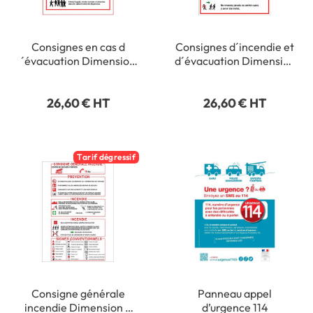
Consignes en cas d
Consignes d´incendie et
´évacuation Dimension
d´évacuation Dimension
H 420 x L 300 mm
H 420 x L 300 mm
Matière PVC 1 mm
Matière PVC 1 mm
26,60 € HT
26,60 € HT
Tarif dégressif
Consigne générale
Panneau appel
incendie Dimension H
d’urgence 114