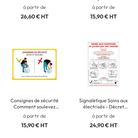
420 x L 300 mm
à partir de
à partir de
Matière PVC 1 mm
26,60 € HT
15,90 € HT
Consignes de sécurité
Signalétique Soins aux
Comment soulevez
électrisés - Décret
correctement
92141 du 14/02/92 - H
à partir de
à partir de
500 x L 350 mm
15,90 € HT
24,90 € HT