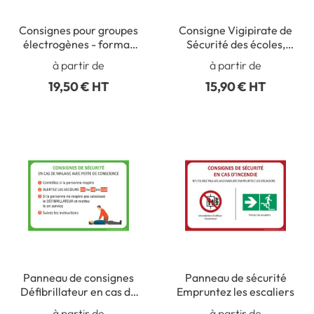
Consignes pour groupes
Consigne Vigipirate de
électrogènes - format
Sécurité des écoles,
A4
collèges, lycées
à partir de
à partir de
applicable au 23
19,50 € HT
15,90 € HT
novembre 2015 - H 300
x L 210 mm
Panneau de consignes
Panneau de sécurité
Défibrillateur en cas de
Empruntez les escaliers
malaise
à partir de
à partir de