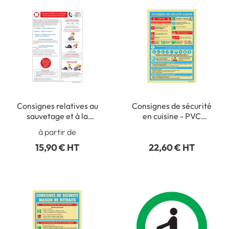
Consignes relatives au
Consignes de sécurité
sauvetage et à la
en cuisine - PVC
réanimation des noyés -
Photoluminescent - H
à partir de
Format A4 - H 300 x L
300 x L 200 mm
15,90 € HT
22,60 € HT
210 mm