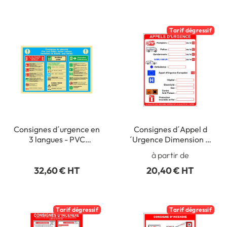
Tarif dégressif
Consignes d´urgence en
Consignes d´Appel d
3 langues - PVC
´Urgence Dimension H
Photoluminescent - H
300 x L 220 mm
à partir de
300 x L 400 mm
Matière PVC 1 mm
32,60 € HT
20,40 € HT
Tarif dégressif
Tarif dégressif