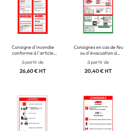
Consigne d´incendie
Consignes en cas de feu
conforme à l´article
ou d´évacuation d
R.4227-37 Dimension H
´urgence Dimension H
à partir de
à partir de
420 x L 300 mm
300 x L 220 mm
26,60 € HT
20,40 € HT
Matière PVC 1 mm
Matière PVC 1 mm