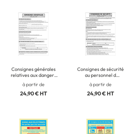
Consignes générales
Consignes de sécurité
relatives aux dangers
au personnel d
des courants électriques
´encadrement
à partir de
à partir de
- H 500 x L 350 mm
électrique - H 500 x L
24,90 € HT
24,90 € HT
350 mm