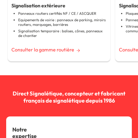
Signalisation extérieure
Signalis
Panneaux routiers certifiés NF / CE / ASCQUER
Plaque
Equipements de voirie : panneaux de parking, miroirs
Panneau
routiers, marquages, barrières
Vitrine
Signalisation temporaire : balises, cônes, panneaux
commun
de chantier
Consulter la gamme routière
Consulte
Direct Signalétique, concepteur et fabricant
français de signalétique depuis 1986
Notre
expertise