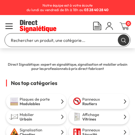
Notre équipe est à votre écoute
du lundi au vendredi de 8h à 18h au
03 28 40 28 40
0
Direct Signalétique : expert en signalétique, signalisation et mobilier urbain
pour les professionnels à prix direct fabricant
Nos top catégories
Plaques de porte
Panneaux
Modulables
Routiers
Mobilier
Affichage
Urbain
Vitrines
Signalisation
Panneaux
Chantier
Sécurité