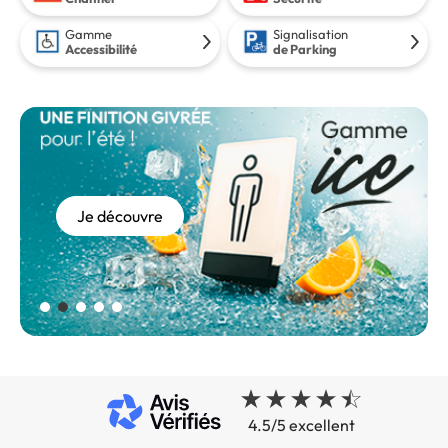
Gamme
Signalisation
Accessibilité
de Parking
Je découvre
Je m'équipe
Je découvre
Découvrir
Je m'équipe
Je découvre
Je m'équipe
4.5/5 excellent