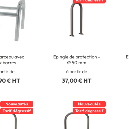
Tarif dégressif
arceau avec
Epingle de protection -
E
x barres
Ø 50 mm
artir de
à partir de
90 € HT
37,00 € HT
Nouveautés
Nouveautés
Tarif dégressif
Tarif dégressif