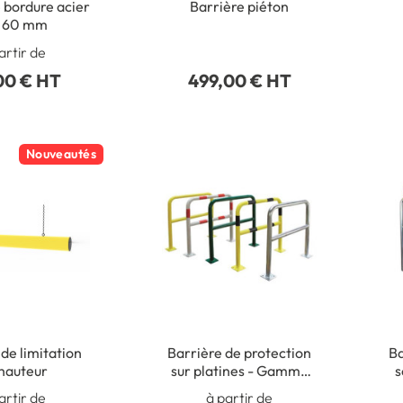
 bordure acier
Barrière piéton
Ø 60 mm
artir de
00 € HT
499,00 € HT
Nouveautés
de limitation
Barrière de protection
Ba
hauteur
sur platines - Gamme
s
Standard
artir de
à partir de