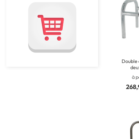
Double 
deu
à p
268,