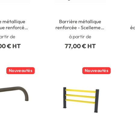
e métallique
Barrière métallique
e renforcée -
renforcée - Scellement
éc
ment Direct
Direct
artir de
à partir de
00 € HT
77,00 € HT
Nouveautés
Nouveautés