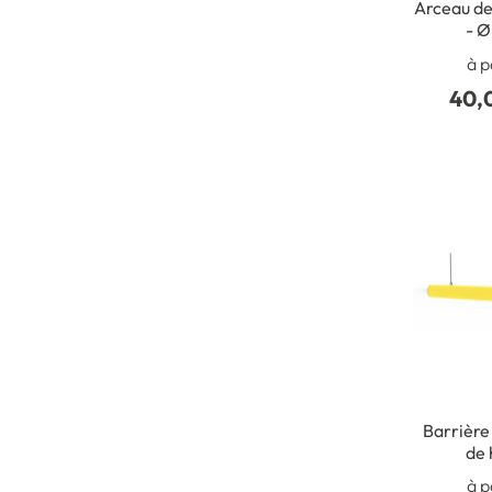
Arceau de
- 
à p
40,
Barrière 
de 
à p