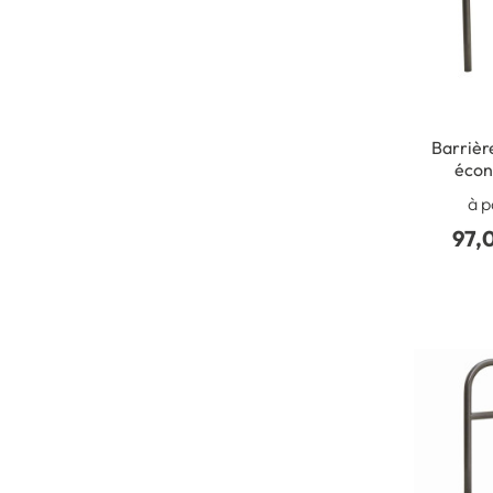
Barrièr
écon
Scelle
à p
97,