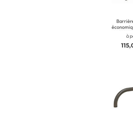
Barrièr
économiqu
Scelle
à p
115,