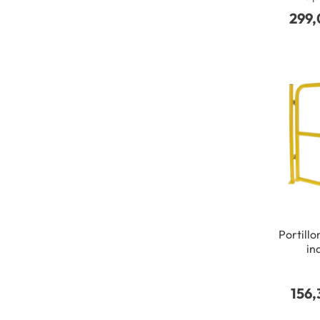
299,
Portillo
in
156,