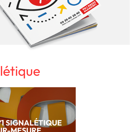
létique
°1 SIGNALÉTIQUE
UR-MESURE