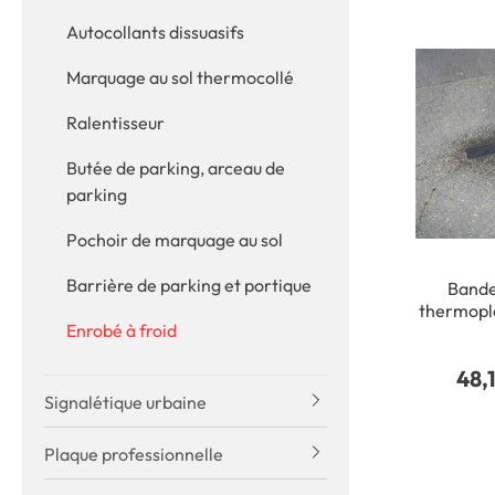
Autocollants dissuasifs
Marquage au sol thermocollé
Ralentisseur
Butée de parking, arceau de
parking
Pochoir de marquage au sol
Barrière de parking et portique
Bande
thermopla
Enrobé à froid
réparatio
de voiri
48,
Roule
Signalétique urbaine
Plaque professionnelle