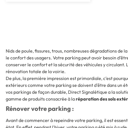
Nids de poule, fissures, trous, nombreuses dégradations de l
le confort des usagers. Votre parking peut avoir besoin d’êt
conserver le confort et la sécurité des véhicules y circulant. 
rénovation totale de la voirie.
De plus, la première impression est primordiale, c’est pourqu
extérieurs comme votre parking se doivent d'être dans un ét
vos parkings de façon durable, Direct Signalétique a la solut
gamme de produits consacrée à la
réparation des sols extér
Rénover votre parking :
Avant de commencer à repeindre votre parking, il est essenti
état. En effet, pendant l'hiver, votre parking a été mis à rude épreuve à cause du froid et