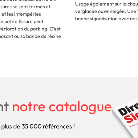
Usage également sur la chauss
ssures se sont formés et
verglacée ou enneigée. Une f
s et les intempéries
bonne signalisation avec no
e petite fissure peut
térioration du parking. C’est
posant ou sa bande de résine
nt
notre catalogue
 plus de 35 000 références !