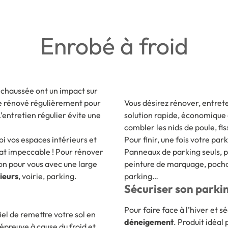
Enrobé à froid
a chaussée ont un impact sur
re rénové régulièrement pour
Vous désirez rénover, entret
L’entretien régulier évite une
solution rapide, économique e
combler les nids de poule, fi
oi vos espaces intérieurs et
Pour finir, une fois votre pa
at impeccable ! Pour rénover
Panneaux de parking seuls, p
ion pour vous avec une large
peinture de marquage, pocho
ieurs
, voirie, parking.
parking…
Sécuriser son parkin
Pour faire face à l’hiver et s
el de remettre votre sol en
déneigement
. Produit idéal