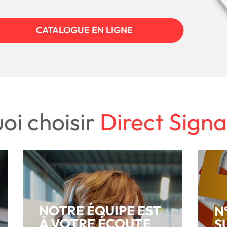
CATALOGUE EN LIGNE
oi choisir
Direct Signa
NOTRE ÉQUIPE EST
N
À VOTRE ÉCOUTE
S