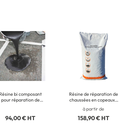
Résine bi composant
Résine de réparation de
pour réparation de
chaussées en copeaux -
défauts inférieurs à 5
12 kg
à partir de
mm de profondeur - 6
94,00 € HT
158,90 € HT
kg