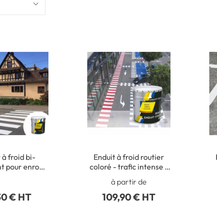
 à froid bi-
Enduit à froid routier
t pour enrobé
coloré - trafic intense -
très intense -
Pot de 8 kg
à partir de
 de 8 kg
30 € HT
109,90 € HT