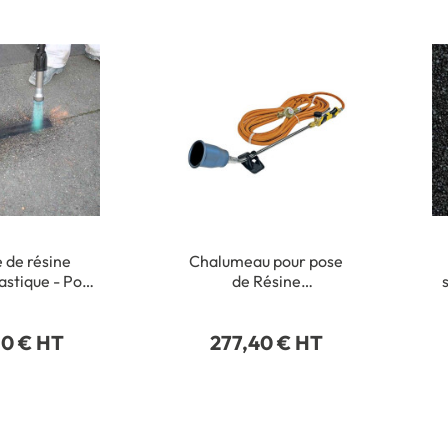
 de résine
Chalumeau pour pose
stique - Pour
de Résine
n des fissures
Thermocollée
e en enrobé -
10 € HT
277,40 € HT
au de 5 m