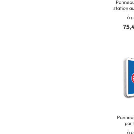
Panneau 
station a
à p
75,
Panneau
part
affectat
à p