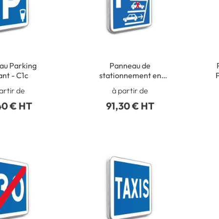
au Parking
Panneau de
nt - C1c
stationnement en
marche arrière
artir de
à partir de
40 € HT
91,30 € HT