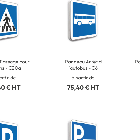
Passage pour
Panneau Arrêt d
Pa
ns - C20a
´autobus - C6
artir de
à partir de
40 € HT
75,40 € HT