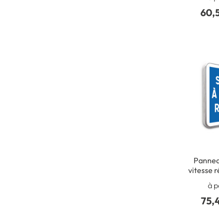
vitess
60,
Pannea
vitesse r
à p
75,