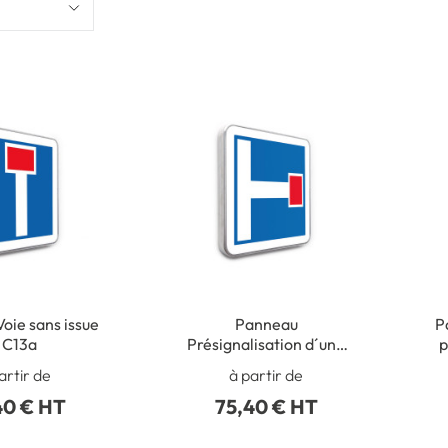
oie sans issue
Panneau
P
 C13a
Présignalisation d´une
p
impasse - C13b
artir de
à partir de
40 € HT
75,40 € HT