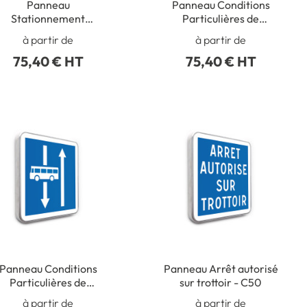
Panneau
Panneau Conditions
Stationnement
Particulières de
réglementé pour les
Circulation pour les
à partir de
à partir de
caravanes - C23
Camions - C24AEX1
75,40 € HT
75,40 € HT
Panneau Conditions
Panneau Arrêt autorisé
Particulières de
sur trottoir - C50
irculation pour les bus
à partir de
à partir de