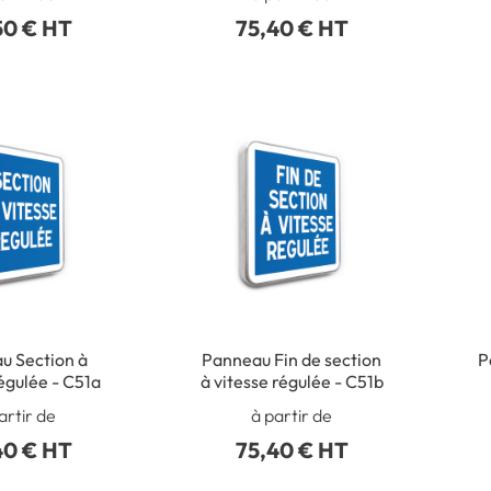
e - C24AEX2
50 € HT
75,40 € HT
u Section à
Panneau Fin de section
P
égulée - C51a
à vitesse régulée - C51b
artir de
à partir de
40 € HT
75,40 € HT