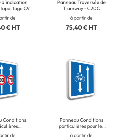
d´indication
Panneau Traversée de
utopartage C9
Tramway - C20C
artir de
à partir de
40 € HT
75,40 € HT
 Conditions
Panneau Conditions
iculières
particulières pour les
ion des voies
cyclistes - C24AEX3
C
artir de
à partir de