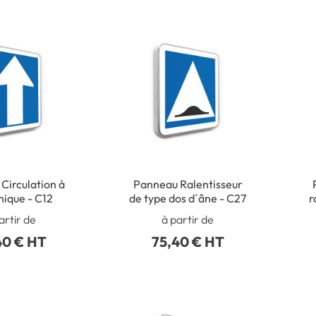
Circulation à
Panneau Ralentisseur
nique - C12
de type dos d´âne - C27
r
ve
artir de
à partir de
40 € HT
75,40 € HT