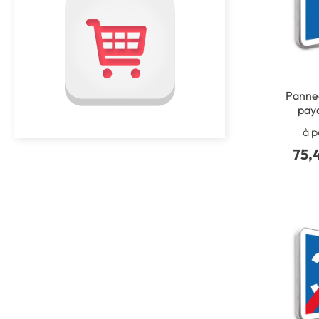
Panne
paya
à p
75,