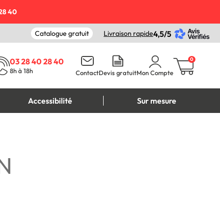
28 40
Catalogue gratuit
Livraison rapide
4,5/5
0
03 28 40 28 40
8h à 18h
Contact
Devis gratuit
Mon Compte
Accessibilité
Sur mesure
N