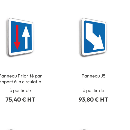
Panneau Priorité par
Panneau J5
apport à la circulation
nant en sens inverse -
à partir de
à partir de
C18
75,40 € HT
93,80 € HT