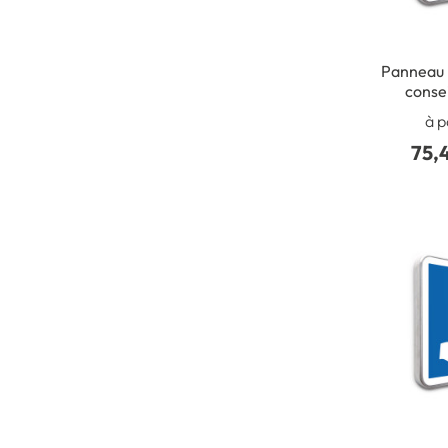
Panneau F
consei
à p
75,