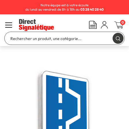
Notre équipe est à votre écoute
du lundi au vendredi de 8h à 18h au
03 28 40 28 40
0