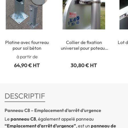
Platine avec fourreau
Collier de fixation
Lot d
pour sol béton
universel pour poteaux
ronds de Ø 50 à 215 mm
rect
à partir de
64,90 € HT
30,80 € HT
DESCRIPTIF
Panneau C8 – Emplacement d’arrêt d’urgence
Le
panneau C8
, également appelé panneau
“Emplacement d’arrêt d’urgence”
, est un
panneau de