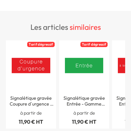
les articles
similaires
Tarif dégressif
Tarif dégressif
Signalétique gravée
Signalétique gravée
Signal
Coupure d´urgence -
Entrée - Gamme
Entré
Gamme Couleur
Couleur
tout
à partir de
à partir de
à 
étrangèr
11,90 € HT
11,90 € HT
11
Gamm