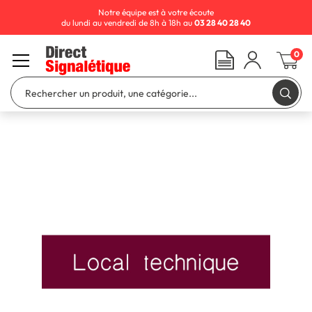
Notre équipe est à votre écoute
du lundi au vendredi de 8h à 18h au
03 28 40 28 40
0