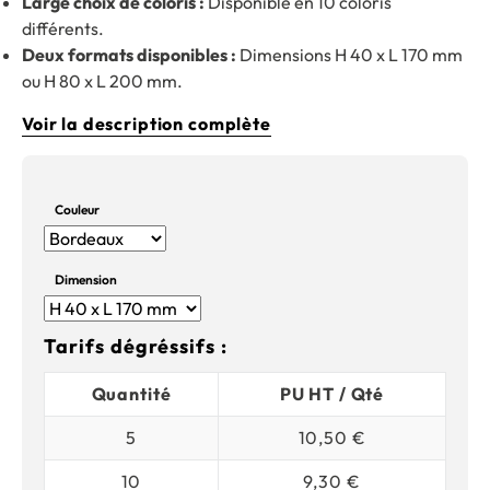
Large choix de coloris :
Disponible en 10 coloris
différents.
Deux formats disponibles :
Dimensions H 40 x L 170 mm
ou H 80 x L 200 mm.
Voir la description complète
Couleur
Dimension
Tarifs dégréssifs :
Quantité
PU HT / Qté
5
10,50 €
10
9,30 €