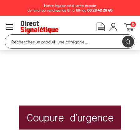
Notre équipe est à votre écoute
du lundi au vendredi de 8h à 18h au
03 28 40 28 40
0