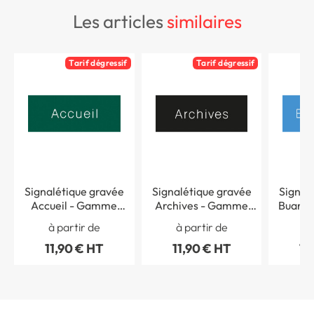
les articles
similaires
Tarif dégressif
Tarif dégressif
Signalétique gravée
Signalétique gravée
Signal
Accueil - Gamme
Archives - Gamme
Buanderie -
Couleur
Couleur
à partir de
à partir de
à 
11,90 € HT
11,90 € HT
11