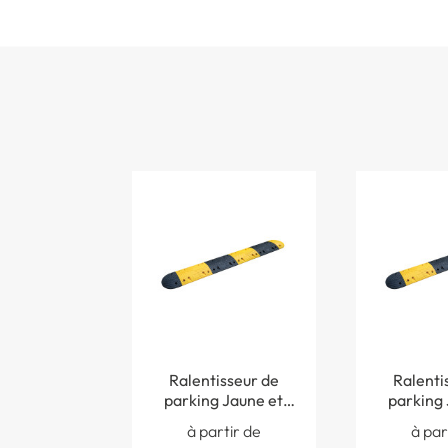
Ralentisseur de
Ralenti
parking Jaune et
parking 
noir - H 50 mm -
noir - H
à partir de
à par
Limitation 30 km/h
Limitatio