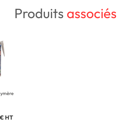
Produits
associés
olymère
 € HT