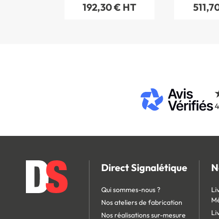
192,30 € HT
511,7
4
Direct Signalétique
N
Qui sommes-nous ?
Li
Mé
Nos ateliers de fabrication
Li
Nos réalisations sur-mesure