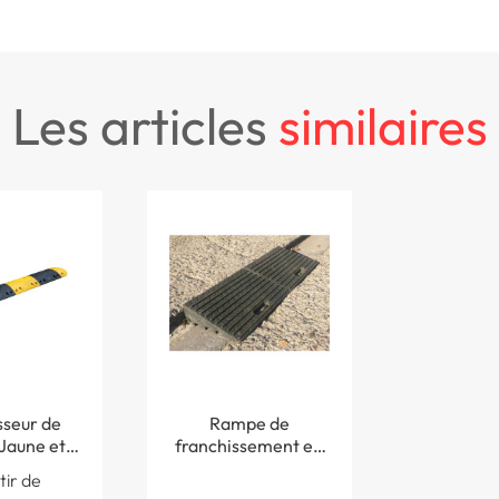
les articles
similaires
sseur de
Rampe de
Jaune et
franchissement en
 70 mm -
caoutchouc - Long
tir de
n 15 km/h
300 x Larg 500 mm