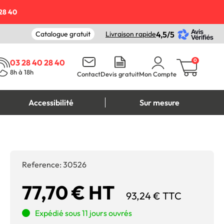
28 40
Catalogue gratuit
Livraison rapide
4,5/5
0
03 28 40 28 40
8h à 18h
Contact
Devis gratuit
Mon Compte
Accessibilité
Sur mesure
Reference:
30526
77,70 € HT
93,24 € TTC
Expédié sous 11 jours ouvrés