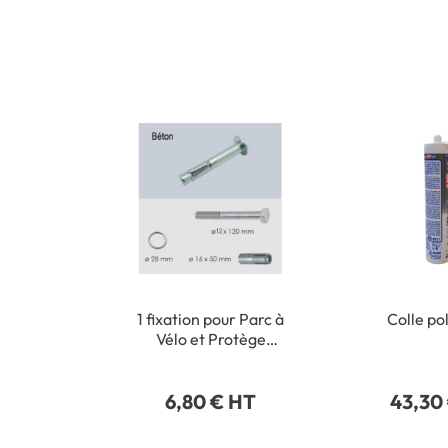
1 fixation pour Parc à
Colle p
Vélo et Protège
Câbles Dimension Ø
12 x L 120 mm Detail
6,80 € HT
43,30
Pour sol béton