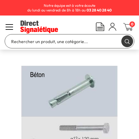
Notre équipe est à votre écoute
du lundi au vendredi de 8h à 18h au
03 28 40 28 40
0