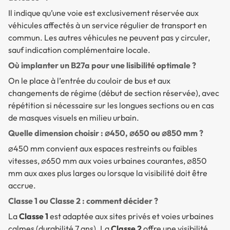
Il indique qu’une voie est exclusivement réservée aux
véhicules affectés à un service régulier de transport en
commun. Les autres véhicules ne peuvent pas y circuler,
sauf indication complémentaire locale.
Où implanter un B27a pour une lisibilité optimale ?
On le place à l’entrée du couloir de bus et aux
changements de régime (début de section réservée), avec
répétition si nécessaire sur les longues sections ou en cas
de masques visuels en milieu urbain.
Quelle dimension choisir : ⌀450, ⌀650 ou ⌀850 mm ?
⌀450 mm convient aux espaces restreints ou faibles
vitesses, ⌀650 mm aux voies urbaines courantes, ⌀850
mm aux axes plus larges ou lorsque la visibilité doit être
accrue.
Classe 1 ou Classe 2 : comment décider ?
La
Classe 1
est adaptée aux sites privés et voies urbaines
calmes (durabilité 7 ans). La
Classe 2
offre une visibilité