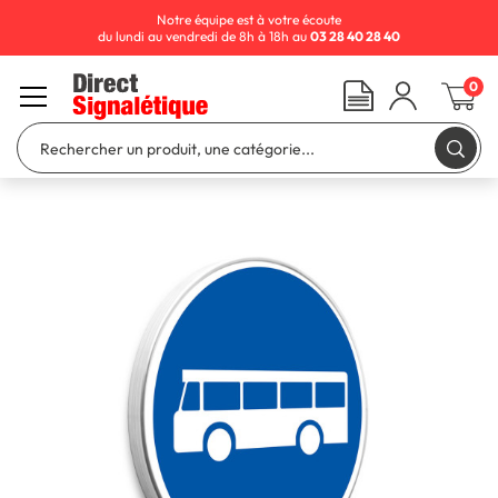
Notre équipe est à votre écoute
du lundi au vendredi de 8h à 18h au
03 28 40 28 40
0