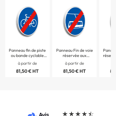
Panneau fin de piste
Panneau Fin de voie
Pannea
ou bande cyclable
réservée aux
réserv
obligatoire - B40
tramways - B45b
comm
à partir de
à partir de
à 
81,50 € HT
81,50 € HT
81