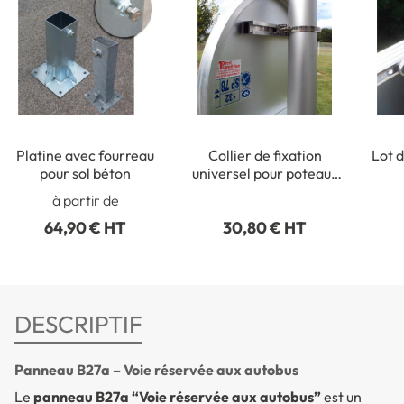
Platine avec fourreau
Collier de fixation
Lot d
pour sol béton
universel pour poteaux
ronds de Ø 50 à 215 mm
rect
à partir de
64,90 € HT
30,80 € HT
DESCRIPTIF
Panneau B27a – Voie réservée aux autobus
Le
panneau B27a “Voie réservée aux autobus”
est un