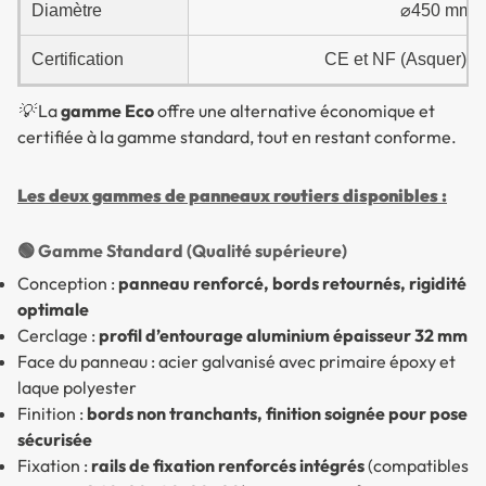
Diamètre
⌀450 mm, 
Certification
CE et NF (Asquer) – 
💡 La
gamme Eco
offre une alternative économique et
certifiée à la gamme standard, tout en restant conforme.
Les deux gammes de panneaux routiers disponibles :
🟢 Gamme Standard (Qualité supérieure)
Conception :
panneau renforcé, bords retournés, rigidité
optimale
Cerclage :
profil d’entourage aluminium épaisseur 32 mm
Face du panneau : acier galvanisé avec primaire époxy et
laque polyester
Finition :
bords non tranchants, finition soignée pour pose
sécurisée
Fixation :
rails de fixation renforcés intégrés
(compatibles