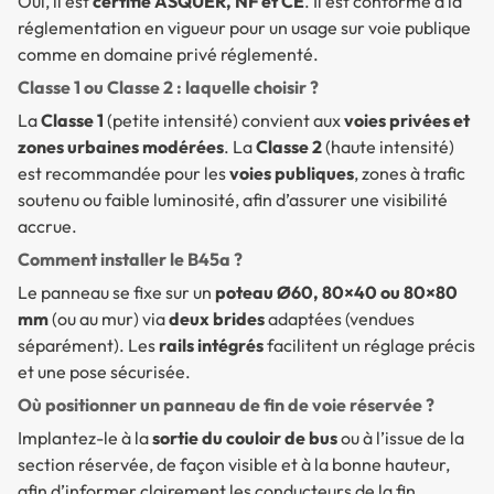
Oui, il est
certifié ASQUER, NF et CE
. Il est conforme à la
réglementation en vigueur pour un usage sur voie publique
comme en domaine privé réglementé.
Classe 1 ou Classe 2 : laquelle choisir ?
La
Classe 1
(petite intensité) convient aux
voies privées et
zones urbaines modérées
. La
Classe 2
(haute intensité)
est recommandée pour les
voies publiques
, zones à trafic
soutenu ou faible luminosité, afin d’assurer une visibilité
accrue.
Comment installer le B45a ?
Le panneau se fixe sur un
poteau Ø60, 80×40 ou 80×80
mm
(ou au mur) via
deux brides
adaptées (vendues
séparément). Les
rails intégrés
facilitent un réglage précis
et une pose sécurisée.
Où positionner un panneau de fin de voie réservée ?
Implantez-le à la
sortie du couloir de bus
ou à l’issue de la
section réservée, de façon visible et à la bonne hauteur,
afin d’informer clairement les conducteurs de la fin