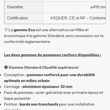
Diamètre
⌀450 mm, 
Certification
ASQUER, CE et NF – Conforme à l
💡 La
gamme Eco
est une alternative certifiée et
économique à la gamme Standard, sans concession sur la
conformité réglementaire.
Les deux gammes de panneaux routiers disponibles :
🟢 Gamme Standard (Qualité supérieure)
Conception :
panneau renforcé pour une durabilité
optimale en milieu urbain
Cerclage :
aluminium épaisseur 32 mm
Face du panneau : acier galvanisé avec primaire époxy et
laque polyester
Finition :
bords non tranchants
pour une installation