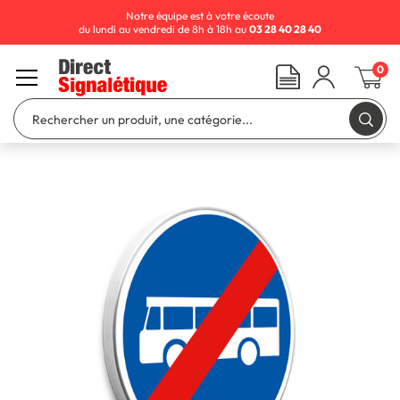
Notre équipe est à votre écoute
du lundi au vendredi de 8h à 18h au
03 28 40 28 40
0