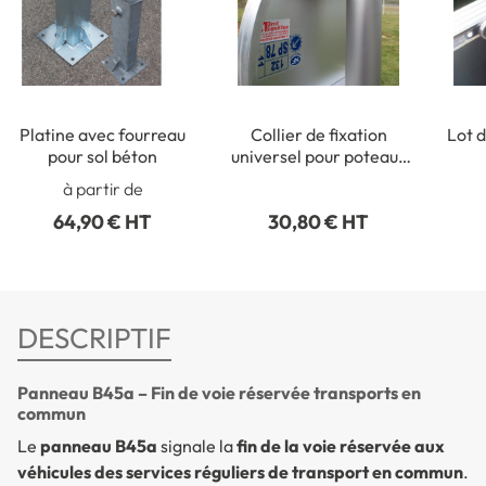
Platine avec fourreau
Collier de fixation
Lot d
pour sol béton
universel pour poteaux
ronds de Ø 50 à 215 mm
rect
à partir de
64,90 € HT
30,80 € HT
DESCRIPTIF
Panneau B45a – Fin de voie réservée transports en
commun
Le
panneau B45a
signale la
fin de la voie réservée aux
véhicules des services réguliers de transport en commun
.