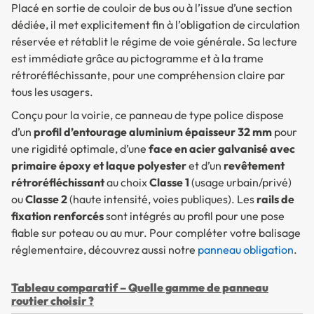
Placé en sortie de couloir de bus ou à l’issue d’une section
dédiée, il met explicitement fin à l’obligation de circulation
réservée et rétablit le régime de voie générale. Sa lecture
est immédiate grâce au pictogramme et à la trame
rétroréfléchissante, pour une compréhension claire par
tous les usagers.
Conçu pour la voirie, ce panneau de type police dispose
d’un
profil d’entourage aluminium épaisseur 32 mm
pour
une rigidité optimale, d’une
face en acier galvanisé avec
primaire époxy et laque polyester
et d’un
revêtement
rétroréfléchissant
au choix
Classe 1
(usage urbain/privé)
ou
Classe 2
(haute intensité, voies publiques). Les
rails de
fixation renforcés
sont intégrés au profil pour une pose
fiable sur poteau ou au mur. Pour compléter votre balisage
réglementaire, découvrez aussi notre
panneau obligation
.
Tableau comparatif – Quelle gamme de panneau
routier choisir ?