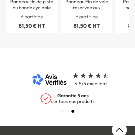
Panneau fin de piste
Panneau Fin de voie
Panne
ou bande cyclable
réservée aux
band
obligatoire - B40
tramways - B45b
obliga
à partir de
à partir de
à 
81,50 € HT
81,50 € HT
81
4.5/5 excellent
Garantie 5 ans
sur tous nos produits