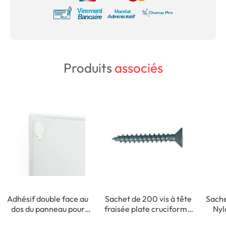
Produits
associés
Adhésif double face au
Sachet de 200 vis à tête
Sache
dos du panneau pour
fraisée plate cruciforme
Nyl
fixation intérieure
- 3,5 x 35 mm