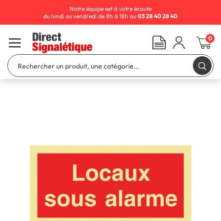
Notre équipe est à votre écoute
du lundi au vendredi de 8h à 18h au
03 28 40 28 40
0