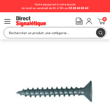
Notre équipe est à votre écoute
du lundi au vendredi de 8h à 18h au
03 28 40 28 40
0