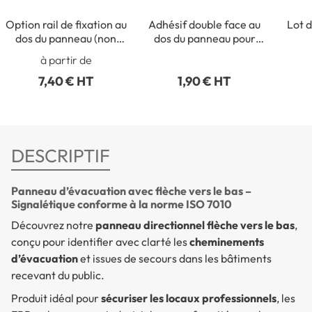
Option rail de fixation au
Adhésif double face au
Lot d
dos du panneau (non
dos du panneau pour
collé)
fixation intérieure
rect
à partir de
7,40 € HT
1,90 € HT
DESCRIPTIF
Panneau d’évacuation avec flèche vers le bas –
Signalétique conforme à la norme ISO 7010
Découvrez notre
panneau directionnel flèche vers le bas
,
conçu pour identifier avec clarté les
cheminements
d’évacuation
et issues de secours dans les bâtiments
recevant du public.
Produit idéal pour
sécuriser les locaux professionnels
, les