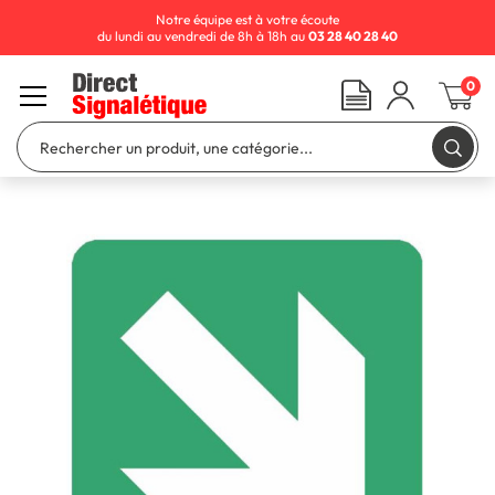
Notre équipe est à votre écoute
du lundi au vendredi de 8h à 18h au
03 28 40 28 40
0