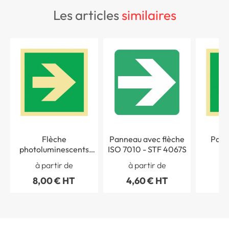
les articles
similaires
Flèche
Panneau avec flèche
Pann
photoluminescents
ISO 7010 - STF 4067S
classe C pour sortie de
photo
à partir de
à partir de
à 
secours
C
8,00 € HT
4,60 € HT
8,